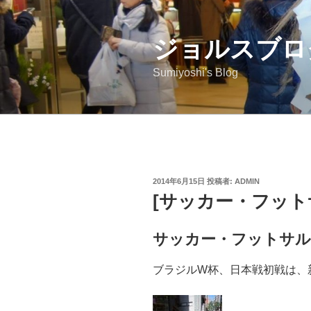
コ
ン
ジョルスブロ
テ
ン
Sumiyoshi's Blog
ツ
へ
ス
キ
ッ
プ
投
2014年6月15日
投稿者:
ADMIN
稿
[サッカー・フット
日:
サッカー・フットサ
ブラジルW杯、日本戦初戦は、