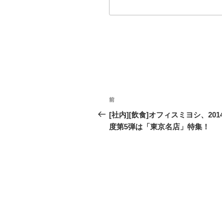
投
前
過
稿
去
[社内][飲食]オフィスミヨシ、201
の
度第5弾は「東京名店」特集！
ナ
投
ビ
稿
ゲ
ー
シ
ョ