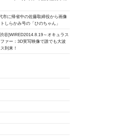
能代市に帰省中の佐藤取締役から画像
ートしらかみ号の「ひのちゃん」
渋谷]WIRED2014.8.19～オキュラス
ファー：3D実写映像で誰でも大波
ンス到来！