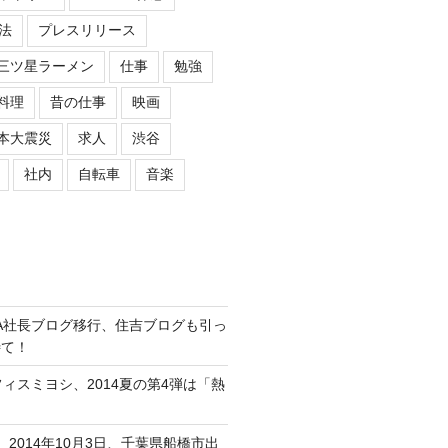
法
プレスリリース
三ツ星ラーメン
仕事
勉強
料理
昔の仕事
映画
本大震災
求人
渋谷
社内
自転車
音楽
ASIPA社長ブログ移行、住吉ブログも引っ
待て！
オフィスミヨシ、2014夏の第4弾は「熱
、2014年10月3日、千葉県船橋市出