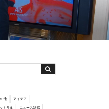
検
索
の他
アイデア
ットサル
ニュース雑感