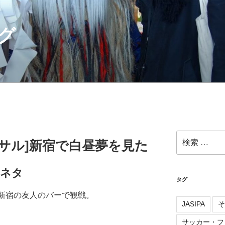
グ
検
サル]新宿で白昼夢を見た
索:
ルネタ
タグ
新宿の友人のバーで観戦。
JASIPA
そ
サッカー・フ