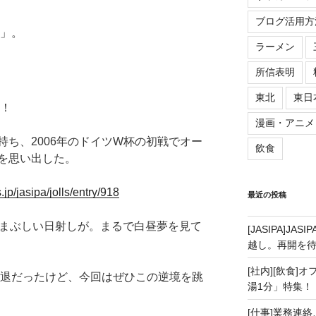
ブログ活用方
O」。
ラーメン
所信表明
東北
東日
！
漫画・アニメ
ち、2006年のドイツW杯の初戦でオー
飲食
を思い出した。
ls.jp/jasipa/jolls/entry/918
最近の投稿
、まぶしい日射しが。まるで白昼夢を見て
[JASIPA]J
越し。再開を
[社内][飲食]
敗退だったけど、今回はぜひこの逆境を跳
湯1分」特集！
[仕事]業務連絡