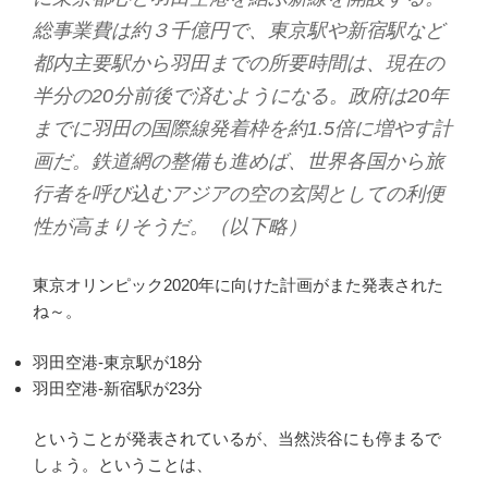
総事業費は約３千億円で、東京駅や新宿駅など
都内主要駅から羽田までの所要時間は、現在の
半分の20分前後で済むようになる。政府は20年
までに羽田の国際線発着枠を約1.5倍に増やす計
画だ。鉄道網の整備も進めば、世界各国から旅
行者を呼び込むアジアの空の玄関としての利便
性が高まりそうだ。（以下略）
東京オリンピック2020年に向けた計画がまた発表された
ね～。
羽田空港-東京駅が18分
羽田空港-新宿駅が23分
ということが発表されているが、当然渋谷にも停まるで
しょう。ということは、