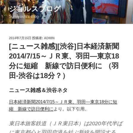
コ
ジョルスブログ
ン
Sumiyoshi's Blog
テ
ン
ツ
投
2014年7月15日
投稿者:
ADMIN
へ
稿
[ニュース雑感][渋谷]日本経済新聞
ス
日:
キ
2014/7/15～ＪＲ東、羽田―東京18
ッ
分に短縮 新線で訪日便利に （羽
プ
田-渋谷は18分？）
ニュース雑感＆渋谷ネタ
日本経済新聞2014/7/15～ＪＲ東、羽田―東京18分に短
縮 新線で訪日便利に
より。以下引用。
東日本旅客鉄道（ＪＲ東日本）は2020年代半ば
に東京都心と羽田空港を結ぶ新線を開設する。