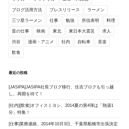
ブログ活用方法
プレスリリース
ラーメン
三ツ星ラーメン
仕事
勉強
所信表明
料理
昔の仕事
映画
東北
東日本大震災
求人
渋谷
漫画・アニメ
社内
自転車
音楽
飲食
最近の投稿
[JASIPA]JASIPA社長ブログ移行、住吉ブログも引っ越
し。再開を待て！
[社内][飲食]オフィスミヨシ、2014夏の第4弾は「熱湯1
分」特集！
[仕事]業務連絡、2014年10月3日、千葉県船橋市出張決定