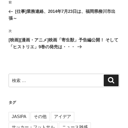
過
前
稿
去
[仕事]業務連絡、2014年7月23日は、福岡県柳川市出
ナ
の
張～
ビ
投
稿
ゲ
次
次
の
ー
[映画][漫画・アニメ]映画「寄生獣」予告編公開！ そして
投
「ヒストリエ」9巻の発売は・・・
シ
稿
ョ
ン
検
検
索
索:
タグ
JASIPA
その他
アイデア
サッカー・フットサル
ニュース雑感