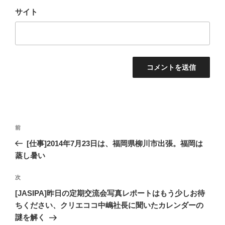
サイト
投
過
前
稿
去
[仕事]2014年7月23日は、福岡県柳川市出張。福岡は
ナ
の
蒸し暑い
ビ
投
稿
ゲ
次
次
の
ー
[JASIPA]昨日の定期交流会写真レポートはもう少しお待
投
ちください、クリエココ中嶋社長に聞いたカレンダーの
シ
稿
謎を解く
ョ