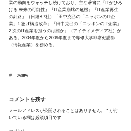
業の動向をウォッチし続けており、主な著書に『ITがひろ
げる 未来の可能性』『IT産業崩壊の危機』『IT産業再生
の針路』（日経BP社）『田中克己の「ニッポンのIT企
業」1 急げ構造改革』『田中克己の「ニッポンのIT企業」
2 次のIT産業を担うのは誰か』（アイティメディア社）が
ある。2004年度から2009年度まで専修大学非常勤講師
（情報産業）を務める。
タ
JASIPA
グ
コメントを残す
メールアドレスが公開されることはありません。
*
が付
いている欄は必須項目です