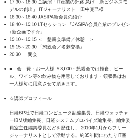
17:30～18:30 ご講演「IT産業の針路 急げ 新ビジネスモ
デルの創出」 ITジャーナリスト 田中克己様
18:30～18:40 JASIPA新会員の紹介
18:40～19:10 LTセッション 「JASIPA会員企業のプレゼン
♪新企画です☆」
19:10～19:15 ＜ 懇親会準備／休憩 ＞
19:15～20:30 『懇親会／名刺交換』
20:30 閉会
■ 会 費：お一人様 ￥3,000・懇親会では軽食、ビー
ル、ワイン等の飲み物を用意しております・領収書はお
一人様毎に用意させて頂きます。
☆講師プロフィール
日経BP社で日経コンピュータ副編集長、日経ウォッチャ
ーIBM版編集長、日経システムプロバイダ編集長、編集委
員室主任編集委員などを歴任し、 2010年1月からフリー
ジャーナリストとして活動する。約35年間にわたりIT産