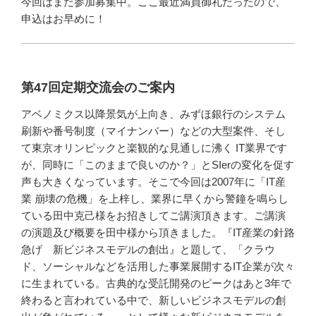
今回はまだ参加募集中。ここ最近満員御礼だったので、
申込はお早めに！
第47回定期交流会のご案内
アベノミクス以降景気が上向き、みずほ銀行のシステム
刷新や番号制度（マイナンバー）などの大型案件、そし
て東京オリンピックと楽観的な見通しに沸く IT業界です
が、同時に「このままで良いのか？」とSIerの変化を促す
声も大きくなっています。そこで今回は2007年に「IT産
業 崩壊の危機」を上梓し、業界に早くから警鐘を鳴らし
ている田中克己様をお招きしてご講演頂きます。ご講演
の演題及び概要を田中様から頂きました。『IT産業の針路
急げ 新ビジネスモデルの創出』と題して、「クラウ
ド、ソーシャルなどを活用した事業展開するIT企業が次々
に生まれている。古典的な受託開発のピークはあと3年で
終わると言われている中で、新しいビジネスモデルの創