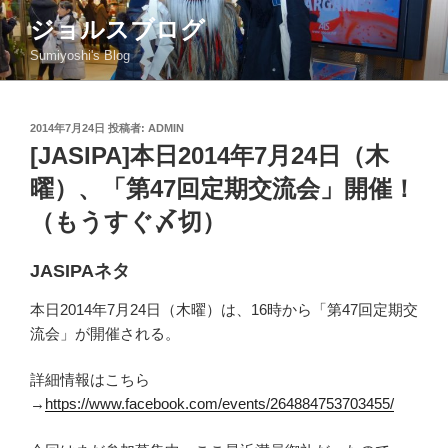
コ
ジョルスブログ
ン
Sumiyoshi's Blog
テ
ン
ツ
投
2014年7月24日
投稿者:
ADMIN
へ
稿
[JASIPA]本日2014年7月24日（木
ス
日:
キ
曜）、「第47回定期交流会」開催！
ッ
（もうすぐ〆切）
プ
JASIPAネタ
本日2014年7月24日（木曜）は、16時から「第47回定期交
流会」が開催される。
詳細情報はこちら
→
https://www.facebook.com/events/264884753703455/