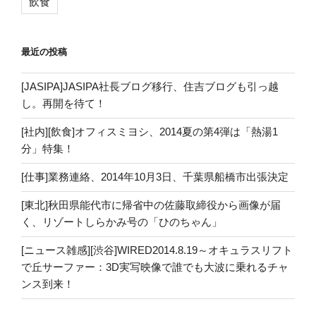
飲食
最近の投稿
[JASIPA]JASIPA社長ブログ移行、住吉ブログも引っ越
し。再開を待て！
[社内][飲食]オフィスミヨシ、2014夏の第4弾は「熱湯1
分」特集！
[仕事]業務連絡、2014年10月3日、千葉県船橋市出張決定
[東北]秋田県能代市に帰省中の佐藤取締役から画像が届
く、リゾートしらかみ号の「ひのちゃん」
[ニュース雑感][渋谷]WIRED2014.8.19～オキュラスリフト
で丘サーファー：3D実写映像で誰でも大波に乗れるチャ
ンス到来！