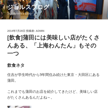
コ
ジョルスブログ
ン
Sumiyoshi's Blog
テ
ン
ツ
投
2014年7月28日
投稿者:
ADMIN
へ
稿
[飲食]蒲田には美味しい店がたくさ
ス
日:
キ
んある、「上海わんたん」もその
ッ
一つ
プ
飲食ネタ
住吉が学生時代から9年間住み続けた東京・大田区にある
蒲田。
これまでも蒲田のお店を紹介してきたけど、美味しい店
がたくさんあるんだよね～。