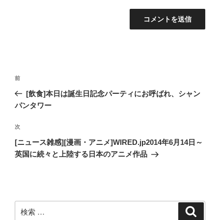
投
過
前
稿
去
[飲食]本日は誕生日記念パーティにお呼ばれ、シャン
ナ
の
パンタワー
ビ
投
稿
ゲ
次
次
の
ー
[ニュース雑感][漫画・アニメ]WIRED.jp2014年6月14日～
投
英国に続々と上陸する日本のアニメ作品
シ
稿
ョ
ン
検
検
索
索: