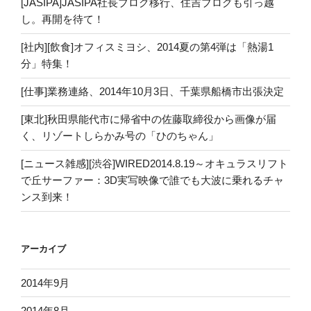
[JASIPA]JASIPA社長ブログ移行、住吉ブログも引っ越
し。再開を待て！
[社内][飲食]オフィスミヨシ、2014夏の第4弾は「熱湯1
分」特集！
[仕事]業務連絡、2014年10月3日、千葉県船橋市出張決定
[東北]秋田県能代市に帰省中の佐藤取締役から画像が届
く、リゾートしらかみ号の「ひのちゃん」
[ニュース雑感][渋谷]WIRED2014.8.19～オキュラスリフト
で丘サーファー：3D実写映像で誰でも大波に乗れるチャ
ンス到来！
アーカイブ
2014年9月
2014年8月