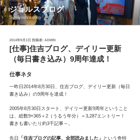
コ
ジョルスブログ
ン
Sumiyoshi's Blog
テ
ン
ツ
投
2014年9月1日
投稿者:
ADMIN
へ
稿
[仕事]住吉ブログ、デイリー更新
ス
日:
キ
（毎日書き込み）9周年達成！
ッ
プ
仕事ネタ
一昨日2014年8月30日、住吉ブログ、デイリー更新（毎日
書き込み）の9周年を達成！
2005年8月30日スタート、デイリー更新9周年ということ
は、総数9×365＋2（うるう年分）＝3,287エントリー！
書きも書いたり約3千記事～。
先日
「住吉ブログの記事、全部読みました」
という奇特