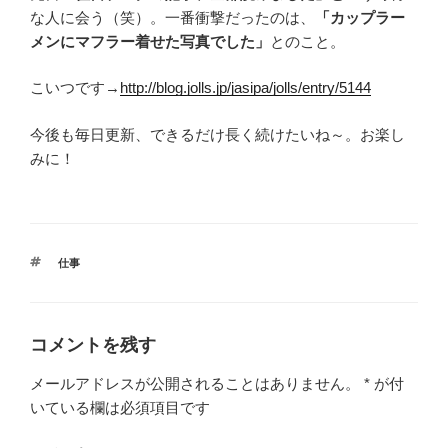
な人に会う（笑）。一番衝撃だったのは、
「カップラー
メンにマフラー着せた写真でした」
とのこと。
こいつです→
http://blog.jolls.jp/jasipa/jolls/entry/5144
今後も毎日更新、できるだけ長く続けたいね～。お楽し
みに！
タ
仕事
グ
コメントを残す
メールアドレスが公開されることはありません。
*
が付
いている欄は必須項目です