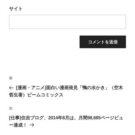
サイト
投
過
前
稿
去
[漫画・アニメ]面白い漫画発見「鴨の水かき」（空木
ナ
の
哲生著）ビームコミックス
ビ
投
稿
ゲ
次
次
の
ー
[仕事]住吉ブログ、2014年8月は、月間98,685ページビュ
投
ー達成！
シ
稿
ョ