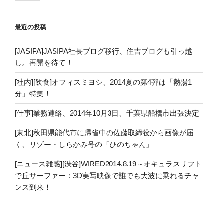
最近の投稿
[JASIPA]JASIPA社長ブログ移行、住吉ブログも引っ越
し。再開を待て！
[社内][飲食]オフィスミヨシ、2014夏の第4弾は「熱湯1
分」特集！
[仕事]業務連絡、2014年10月3日、千葉県船橋市出張決定
[東北]秋田県能代市に帰省中の佐藤取締役から画像が届
く、リゾートしらかみ号の「ひのちゃん」
[ニュース雑感][渋谷]WIRED2014.8.19～オキュラスリフト
で丘サーファー：3D実写映像で誰でも大波に乗れるチャ
ンス到来！