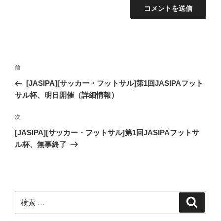
投
過
前
稿
去
[JASIPA][サッカー・フットサル]第1回JASIPAフット
ナ
の
サル杯、明日開催（詳細情報）
ビ
投
稿
ゲ
次
次
の
ー
[JASIPA][サッカー・フットサル]第1回JASIPAフットサ
投
ル杯、無事終了
シ
稿
ョ
ン
検
検
索
索: