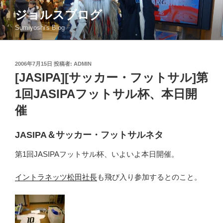
コ
ジョルスブログ
ン
Sumiyoshi's Blog
テ
ン
ツ
投
2006年7月15日
投稿者:
ADMIN
へ
稿
[JASIPA][サッカー・フットサル]第
ス
日:
キ
1回JASIPAフットサル杯、本日開
ッ
催
プ
JASIPA＆サッカー・フットサルネタ
第1回JASIPAフットサル杯、いよいよ本日開催。
イントラネッツ松田社長
も飛び入り参加するとのこと。