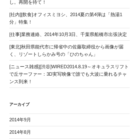
し。再開を待て！
[社内][飲食]オフィスミヨシ、2014夏の第4弾は「熱湯1
分」特集！
[仕事]業務連絡、2014年10月3日、千葉県船橋市出張決定
[東北]秋田県能代市に帰省中の佐藤取締役から画像が届
く、リゾートしらかみ号の「ひのちゃん」
[ニュース雑感][渋谷]WIRED2014.8.19～オキュラスリフト
で丘サーファー：3D実写映像で誰でも大波に乗れるチャ
ンス到来！
アーカイブ
2014年9月
2014年8月