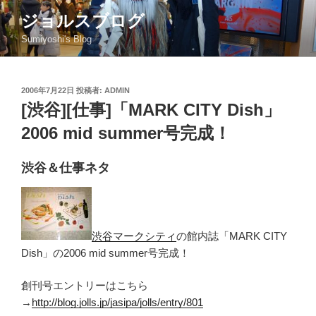
コ
ジョルスブログ
ン
Sumiyoshi's Blog
テ
ン
ツ
投
2006年7月22日
投稿者:
ADMIN
へ
稿
[渋谷][仕事]「MARK CITY Dish」
ス
日:
キ
2006 mid summer号完成！
ッ
プ
渋谷＆仕事ネタ
渋谷マークシティ
の館内誌「MARK CITY
Dish」の2006 mid summer号完成！
創刊号エントリーはこちら
→
http://blog.jolls.jp/jasipa/jolls/entry/801