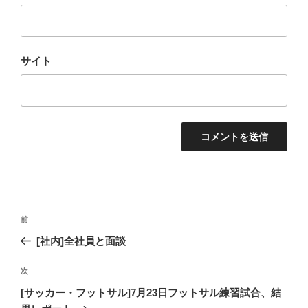
サイト
投
過
前
稿
去
[社内]全社員と面談
ナ
の
ビ
投
次
次
稿
ゲ
の
[サッカー・フットサル]7月23日フットサル練習試合、結
投