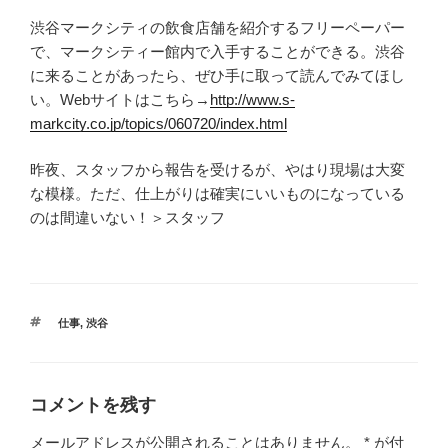
渋谷マークシティの飲食店舗を紹介するフリーペーパー
で、マークシティー館内で入手することができる。渋谷
に来ることがあったら、ぜひ手に取って読んでみてほし
い。Webサイトはこちら→
http://www.s-
markcity.co.jp/topics/060720/index.html
昨夜、スタッフから報告を受けるが、やはり現場は大変
な模様。ただ、仕上がりは確実にいいものになっている
のは間違いない！＞スタッフ
タ
仕事
,
渋谷
グ
コメントを残す
メールアドレスが公開されることはありません。
*
が付