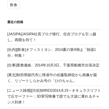
飲食
最近の投稿
[JASIPA]JASIPA社長ブログ移行、住吉ブログも引っ越
し。再開を待て！
[社内][飲食]オフィスミヨシ、2014夏の第4弾は「熱湯1
分」特集！
[仕事]業務連絡、2014年10月3日、千葉県船橋市出張決定
[東北]秋田県能代市に帰省中の佐藤取締役から画像が届
く、リゾートしらかみ号の「ひのちゃん」
[ニュース雑感][渋谷]WIRED2014.8.19～オキュラスリフト
で丘サーファー：3D実写映像で誰でも大波に乗れるチャ
ンス到来！