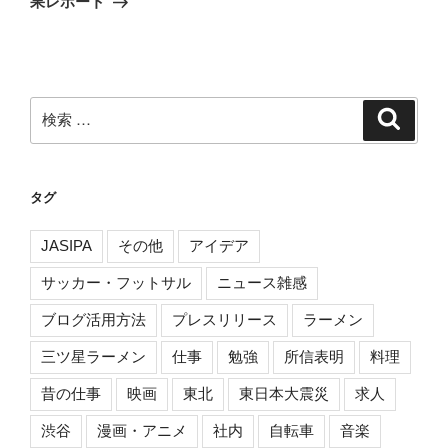
ー
果レポート
稿
シ
ョ
ン
検
検
索
索:
タグ
JASIPA
その他
アイデア
サッカー・フットサル
ニュース雑感
ブログ活用方法
プレスリリース
ラーメン
三ツ星ラーメン
仕事
勉強
所信表明
料理
昔の仕事
映画
東北
東日本大震災
求人
渋谷
漫画・アニメ
社内
自転車
音楽