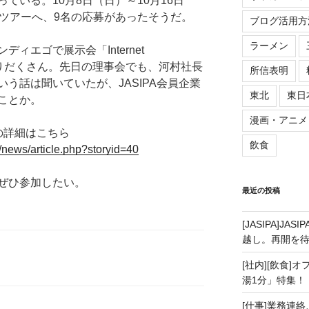
ている。10月8日（日）～10月16日
察ツアーへ、9名の応募があったそうだ。
ブログ活用方
ラーメン
ィエゴで展示会「Internet
は盛りだくさん。先日の理事会でも、河村社長
所信表明
う話は聞いていたが、JASIPA会員企業
東北
東日
ことか。
漫画・アニメ
の詳細はこちら
飲食
/news/article.php?storyid=40
ぜひ参加したい。
最近の投稿
[JASIPA]J
越し。再開を
[社内][飲食]
湯1分」特集！
[仕事]業務連絡