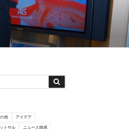
検
索
の他
アイデア
ットサル
ニュース雑感