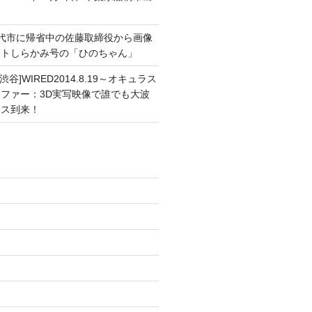
能代市に帰省中の佐藤取締役から画像
ートしらかみ号の「ひのちゃん」
渋谷]WIRED2014.8.19～オキュラス
ファー：3D実写映像で誰でも大波
ンス到来！