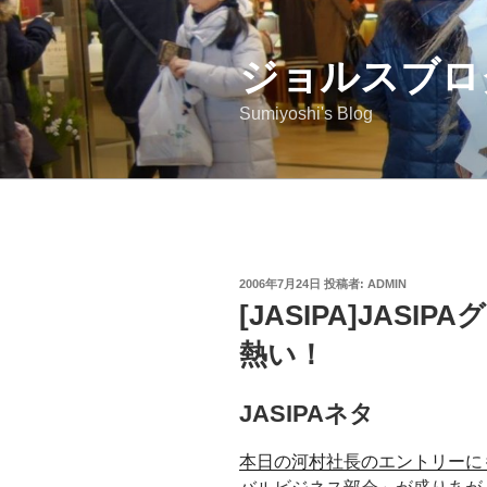
コ
ン
ジョルスブロ
テ
ン
Sumiyoshi's Blog
ツ
へ
ス
キ
ッ
プ
投
2006年7月24日
投稿者:
ADMIN
稿
[JASIPA]JAS
日:
熱い！
JASIPAネタ
本日の河村社長のエントリーに