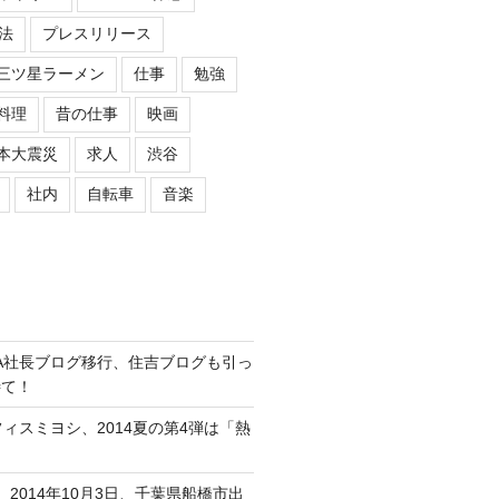
法
プレスリリース
三ツ星ラーメン
仕事
勉強
料理
昔の仕事
映画
本大震災
求人
渋谷
社内
自転車
音楽
ASIPA社長ブログ移行、住吉ブログも引っ
待て！
オフィスミヨシ、2014夏の第4弾は「熱
、2014年10月3日、千葉県船橋市出