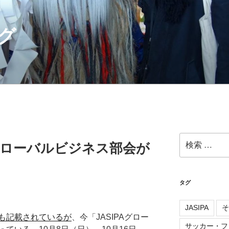
グ
検
IPAグローバルビジネス部会が
索:
タグ
JASIPA
そ
も記載されているが
、今「JASIPAグロー
サッカー・フ