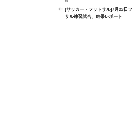
前
過
稿
去
[サッカー・フットサル]7月23日
の
サル練習試合、結果レポート
ナ
投
ビ
稿
ゲ
ー
シ
ョ
ン