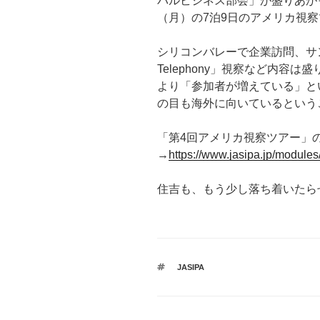
バルビジネス部会」が盛りあがっ
（月）の7泊9日のアメリカ視
シリコンバレーで企業訪問、サンデ
Telephony」視察など内容
より「参加者が増えている」とい
の目も海外に向いているという
「第4回アメリカ視察ツアー」
→
https://www.jasipa.jp/modules
住吉も、もう少し落ち着いたら
タ
JASIPA
グ