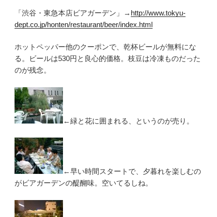
「渋谷・東急本店ビアガーデン」→
http://www.tokyu-
dept.co.jp/honten/restaurant/beer/index.html
ホットペッパー他のクーポンで、乾杯ビールが無料にな
る。ビールは530円と良心的価格。枝豆は冷凍ものだった
のが残念。
←緑と花に囲まれる、というのが売り。
←早い時間スタートで、夕暮れを楽しむの
がビアガーデンの醍醐味。空いてるしね。