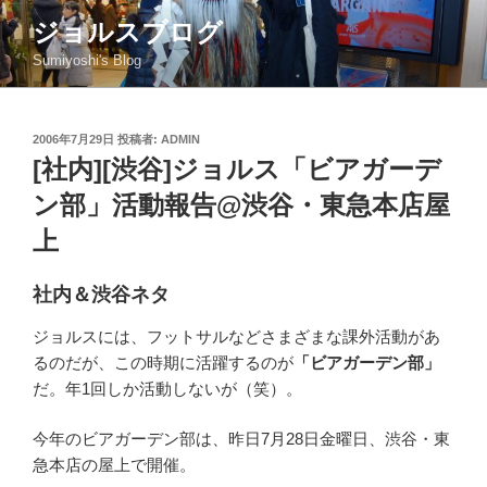
コ
ジョルスブログ
ン
Sumiyoshi's Blog
テ
ン
ツ
投
2006年7月29日
投稿者:
ADMIN
へ
稿
[社内][渋谷]ジョルス「ビアガーデ
ス
日:
キ
ン部」活動報告@渋谷・東急本店屋
ッ
上
プ
社内＆渋谷ネタ
ジョルスには、フットサルなどさまざまな課外活動があ
るのだが、この時期に活躍するのが
「ビアガーデン部」
だ。年1回しか活動しないが（笑）。
今年のビアガーデン部は、昨日7月28日金曜日、渋谷・東
急本店の屋上で開催。