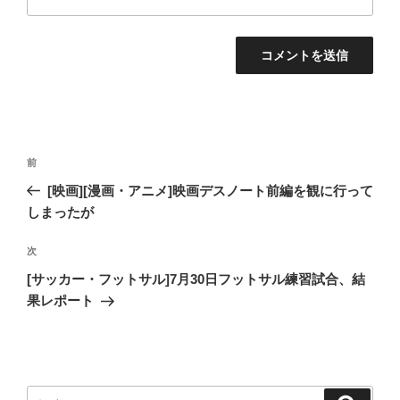
投
過
前
稿
去
[映画][漫画・アニメ]映画デスノート前編を観に行って
ナ
の
しまったが
ビ
投
稿
ゲ
次
次
の
ー
[サッカー・フットサル]7月30日フットサル練習試合、結
投
果レポート
シ
稿
ョ
ン
検