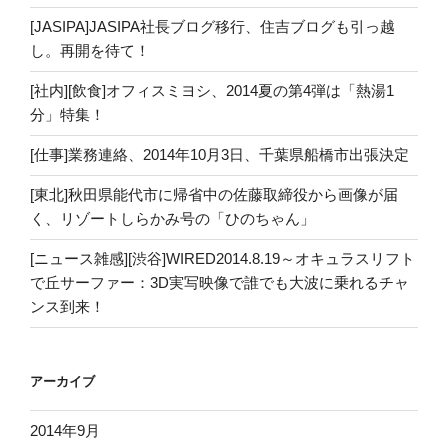
[JASIPA]JASIPA社長ブログ移行、住吉ブログも引っ越
し。再開を待て！
[社内][飲食]オフィスミヨシ、2014夏の第4弾は「熱湯1
分」特集！
[仕事]業務連絡、2014年10月3日、千葉県船橋市出張決定
[東北]秋田県能代市に帰省中の佐藤取締役から画像が届
く、リゾートしらかみ号の「ひのちゃん」
[ニュース雑感][渋谷]WIRED2014.8.19～オキュラスリフト
で丘サーファー：3D実写映像で誰でも大波に乗れるチャ
ンス到来！
アーカイブ
2014年9月