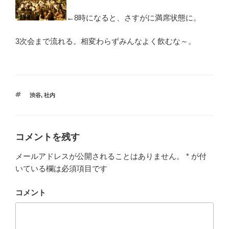
←8時になると、さすがに満席状態に。
3次会まで流れる。相変わらずみんなよく飲むな～。
タ
渋谷
,
社内
グ
コメントを残す
メールアドレスが公開されることはありません。
*
が付
いている欄は必須項目です
コメント