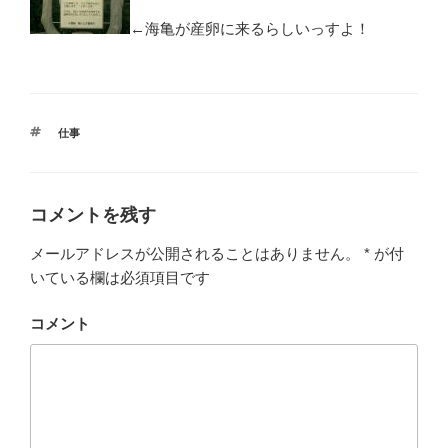
←海亀が産卵に来るらしいっすよ！
タ
仕事
グ
コメントを残す
メールアドレスが公開されることはありません。
*
が付
いている欄は必須項目です
コメント