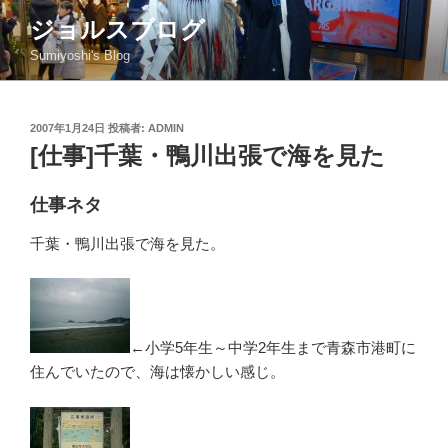
コ
ジョルスブログ
ン
Sumiyoshi's Blog
テ
ン
ツ
投
2007年1月24日
投稿者:
ADMIN
へ
稿
[仕事]千葉・鴨川出張で海を見た
ス
日:
キ
ッ
仕事ネタ
プ
千葉・鴨川出張で海を見た。
←小学5年生～中学2年生まで青森市港町に
住んでいたので、海は懐かしい感じ。