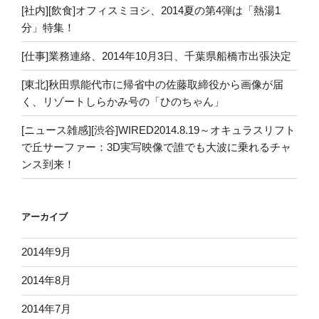
[社内][飲食]オフィスミヨシ、2014夏の第4弾は「熱湯1
分」特集！
[仕事]業務連絡、2014年10月3日、千葉県船橋市出張決定
[東北]秋田県能代市に帰省中の佐藤取締役から画像が届
く、リゾートしらかみ号の「ひのちゃん」
[ニュース雑感][渋谷]WIRED2014.8.19～オキュラスリフト
で丘サーファー：3D実写映像で誰でも大波に乗れるチャ
ンス到来！
アーカイブ
2014年9月
2014年8月
2014年7月