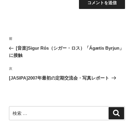
投
過
前
稿
去
[音楽]Sigur Rós（シガー・ロス）「Ágætis Byrjun」
ナ
の
に接触
ビ
投
稿
ゲ
次
次
の
ー
[JASIPA]2007年最初の定期交流会・写真レポート
投
シ
稿
ョ
ン
検
検
索
索: