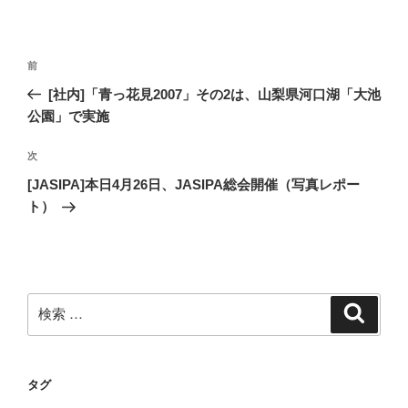
投
過
前
稿
去
[社内]「青っ花見2007」その2は、山梨県河口湖「大池
ナ
の
公園」で実施
ビ
投
稿
ゲ
次
次
の
ー
[JASIPA]本日4月26日、JASIPA総会開催（写真レポー
投
ト）
シ
稿
ョ
ン
検
検
索
索:
タグ