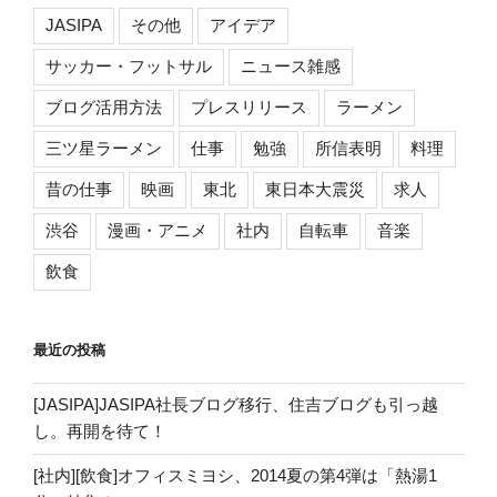
JASIPA
その他
アイデア
サッカー・フットサル
ニュース雑感
ブログ活用方法
プレスリリース
ラーメン
三ツ星ラーメン
仕事
勉強
所信表明
料理
昔の仕事
映画
東北
東日本大震災
求人
渋谷
漫画・アニメ
社内
自転車
音楽
飲食
最近の投稿
[JASIPA]JASIPA社長ブログ移行、住吉ブログも引っ越
し。再開を待て！
[社内][飲食]オフィスミヨシ、2014夏の第4弾は「熱湯1