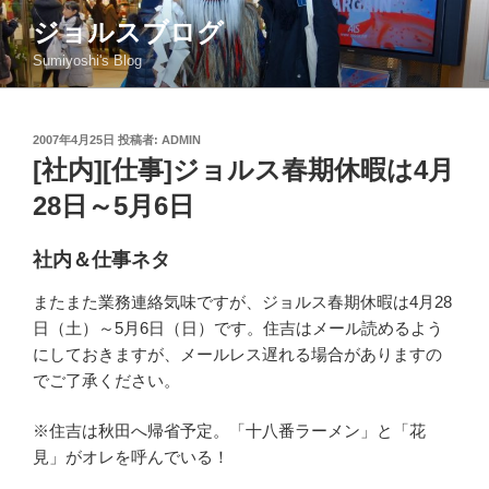
コ
ジョルスブログ
ン
Sumiyoshi's Blog
テ
ン
ツ
投
2007年4月25日
投稿者:
ADMIN
へ
稿
[社内][仕事]ジョルス春期休暇は4月
ス
日:
キ
28日～5月6日
ッ
プ
社内＆仕事ネタ
またまた業務連絡気味ですが、ジョルス春期休暇は4月28
日（土）～5月6日（日）です。住吉はメール読めるよう
にしておきますが、メールレス遅れる場合がありますの
でご了承ください。
※住吉は秋田へ帰省予定。「十八番ラーメン」と「花
見」がオレを呼んでいる！