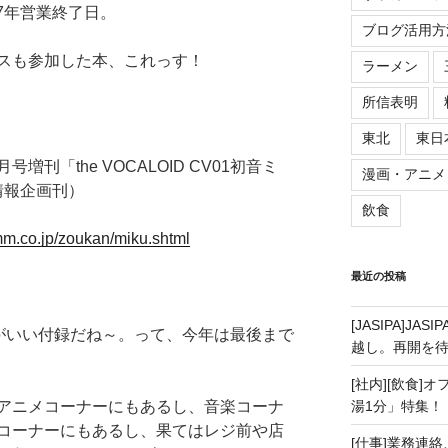
07年営業終了日。
ブログ活用方
スも参加した本、これっす！
ラーメン
所信表明
東北
東日
号増刊「the VOCALOID CV01初音ミ
漫画・アニメ
情報企画刊）
飲食
mm.co.jp/zoukan/miku.shtml
最近の投稿
[JASIPA]J
ドがいい付録だね～。って、今年は最後まで
越し。再開を
[社内][飲食]
アニメコーナーにもあるし、音楽コーナ
湯1分」特集！
コーナーにもあるし、果てはレジ前や店
[仕事]業務連絡