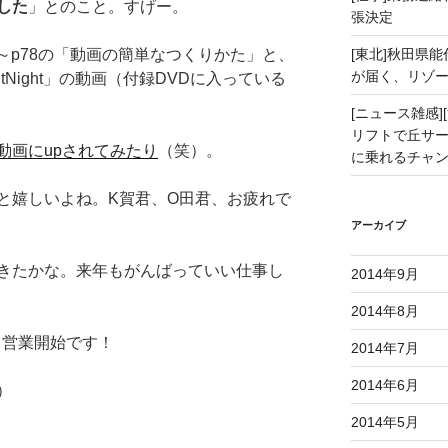
した
」とのこと。すげー。
張決定
9～p78の「動画の簡単なつくりかた」と、
[東北]秋田県
が届く、リゾ
tNight」の動画（付録DVDに入っている
[ニュース雑感][
リフトで丘サー
動画にupされてみたり
（笑）。
に乗れるチャ
と嬉しいよね。K賀君、O田君、お疲れで
アーカイブ
きたかな。来年もがんばっていい仕事し
2014年9月
2014年8月
ら営業開始です！
2014年7月
2014年6月
）
2014年5月