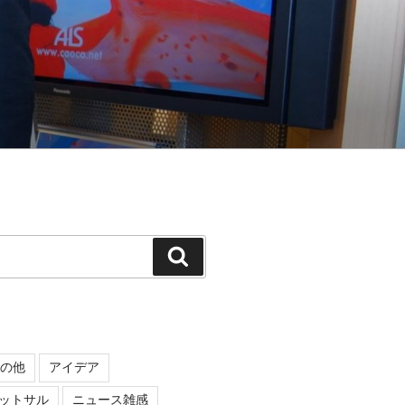
検
索
の他
アイデア
ットサル
ニュース雑感