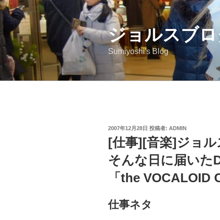
コ
ン
ジョルスブロ
テ
ン
Sumiyoshi's Blog
ツ
へ
ス
キ
ッ
プ
投
2007年12月28日
投稿者:
ADMIN
稿
[仕事][音楽]ジョ
日:
そんな日に届いたD
「the VOCALOI
仕事ネタ