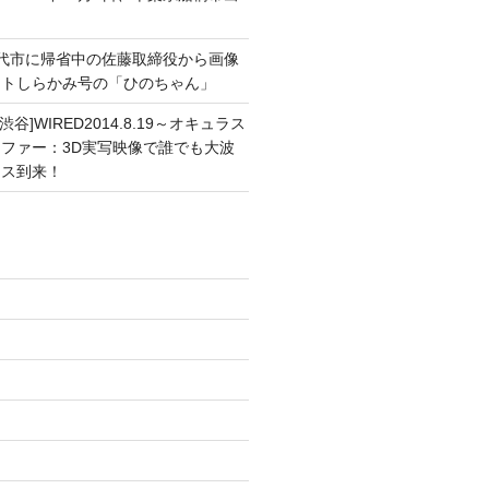
能代市に帰省中の佐藤取締役から画像
ートしらかみ号の「ひのちゃん」
渋谷]WIRED2014.8.19～オキュラス
ファー：3D実写映像で誰でも大波
ンス到来！