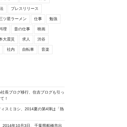
法
プレスリリース
三ツ星ラーメン
仕事
勉強
料理
昔の仕事
映画
本大震災
求人
渋谷
社内
自転車
音楽
ASIPA社長ブログ移行、住吉ブログも引っ
待て！
オフィスミヨシ、2014夏の第4弾は「熱
、2014年10月3日、千葉県船橋市出