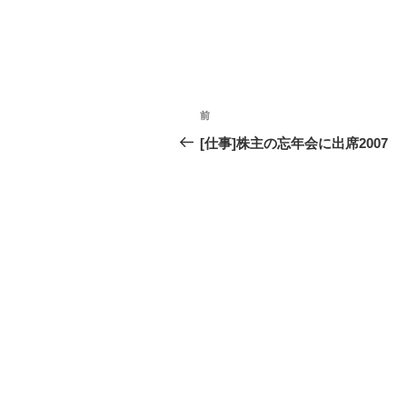
投
前
過
稿
去
[仕事]株主の忘年会に出席2007
の
ナ
投
ビ
稿
ゲ
ー
シ
ョ
ン