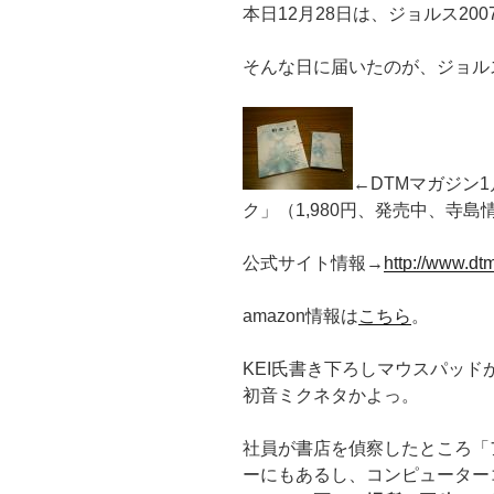
本日12月28日は、ジョルス20
そんな日に届いたのが、ジョル
←DTMマガジン1月
ク」（1,980円、発売中、寺島
公式サイト情報→
http://www.dt
amazon情報は
こちら
。
KEI氏書き下ろしマウスパッ
初音ミクネタかよっ。
社員が書店を偵察したところ「
ーにもあるし、コンピューター