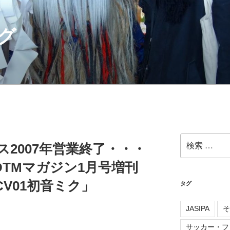
グ
検
ルス2007年営業終了・・・
索:
TMマガジン1月号増刊
D CV01初音ミク」
タグ
JASIPA
そ
サッカー・フ