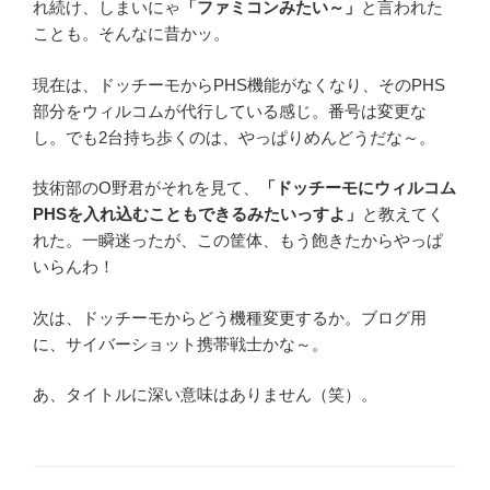
れ続け、しまいにゃ
「ファミコンみたい～」
と言われた
ことも。そんなに昔かッ。
現在は、ドッチーモからPHS機能がなくなり、そのPHS
部分をウィルコムが代行している感じ。番号は変更な
し。でも2台持ち歩くのは、やっぱりめんどうだな～。
技術部のO野君がそれを見て、
「ドッチーモにウィルコム
PHSを入れ込むこともできるみたいっすよ」
と教えてく
れた。一瞬迷ったが、この筐体、もう飽きたからやっぱ
いらんわ！
次は、ドッチーモからどう機種変更するか。ブログ用
に、サイバーショット携帯戦士かな～。
あ、タイトルに深い意味はありません（笑）。