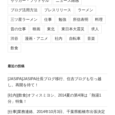
サッカー・フットサル
ニュース雑感
ブログ活用方法
プレスリリース
ラーメン
三ツ星ラーメン
仕事
勉強
所信表明
料理
昔の仕事
映画
東北
東日本大震災
求人
渋谷
漫画・アニメ
社内
自転車
音楽
飲食
最近の投稿
[JASIPA]JASIPA社長ブログ移行、住吉ブログも引っ越
し。再開を待て！
[社内][飲食]オフィスミヨシ、2014夏の第4弾は「熱湯1
分」特集！
[仕事]業務連絡、2014年10月3日、千葉県船橋市出張決定