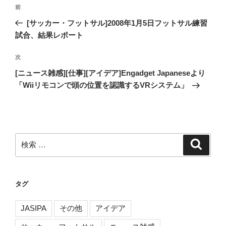
投
過
前
稿
去
[サッカー・フットサル]2008年1月5日フットサル練習
ナ
の
試合、結果レポート
ビ
投
稿
ゲ
次
次
の
ー
[ニュース雑感][仕事][アイデア]Engadget Japaneseより
投
「Wiiリモコンで頭の位置を認識するVRシステム」
シ
稿
ョ
ン
検
検
索
索:
タグ
JASIPA
その他
アイデア