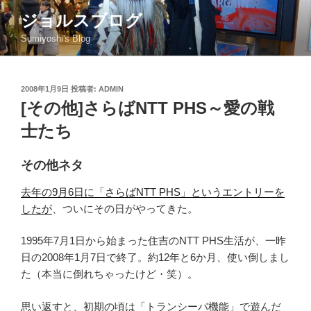
コ
ジョルスブログ
ン
Sumiyoshi's Blog
テ
ン
ツ
投
2008年1月9日
投稿者:
ADMIN
へ
稿
[その他]さらばNTT PHS～愛の戦
ス
日:
キ
士たち
ッ
プ
その他ネタ
去年の9月6日に「さらばNTT PHS」というエントリーを
したが
、ついにその日がやってきた。
1995年7月1日から始まった住吉のNTT PHS生活が、一昨
日の2008年1月7日で終了。約12年と6か月、使い倒しまし
た（本当に倒れちゃったけど・笑）。
思い返すと、初期の頃は「トランシーバ機能」で遊んだ