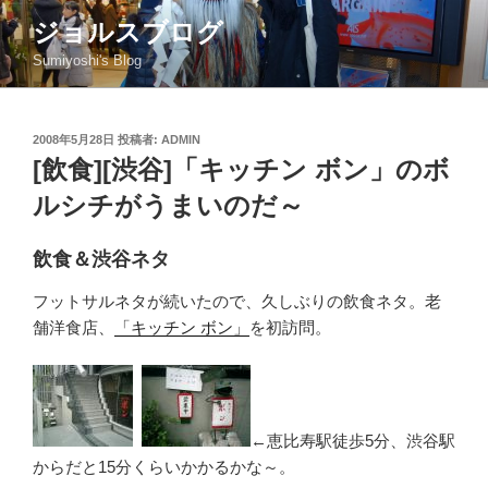
コ
ジョルスブログ
ン
Sumiyoshi's Blog
テ
ン
ツ
投
2008年5月28日
投稿者:
ADMIN
へ
稿
[飲食][渋谷]「キッチン ボン」のボ
ス
日:
キ
ルシチがうまいのだ～
ッ
プ
飲食＆渋谷ネタ
フットサルネタが続いたので、久しぶりの飲食ネタ。老
舗洋食店、
「キッチン ボン」
を初訪問。
←恵比寿駅徒歩5分、渋谷駅
からだと15分くらいかかるかな～。