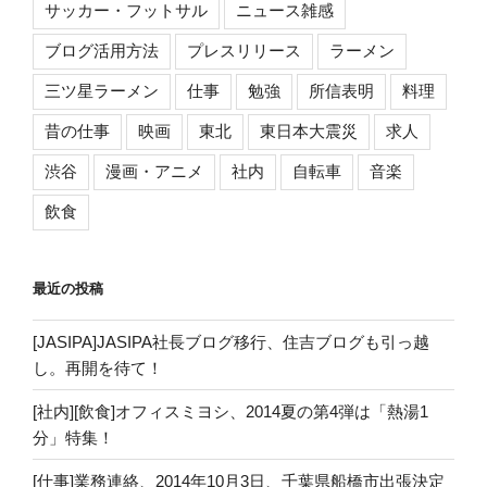
サッカー・フットサル
ニュース雑感
ブログ活用方法
プレスリリース
ラーメン
三ツ星ラーメン
仕事
勉強
所信表明
料理
昔の仕事
映画
東北
東日本大震災
求人
渋谷
漫画・アニメ
社内
自転車
音楽
飲食
最近の投稿
[JASIPA]JASIPA社長ブログ移行、住吉ブログも引っ越
し。再開を待て！
[社内][飲食]オフィスミヨシ、2014夏の第4弾は「熱湯1
分」特集！
[仕事]業務連絡、2014年10月3日、千葉県船橋市出張決定