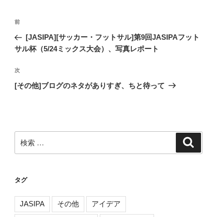
投
過
前
稿
去
[JASIPA][サッカー・フットサル]第9回JASIPAフット
ナ
の
サル杯（5/24ミックス大会）、写真レポート
ビ
投
稿
ゲ
次
次
の
ー
[その他]ブログのネタがありすぎ、ちと待って
投
シ
稿
ョ
ン
検
検
索
索:
タグ
JASIPA
その他
アイデア