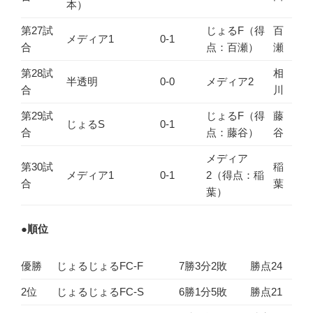
本）
第27試
じょるF（得
百
メディア1
0-1
合
点：百瀬）
瀬
第28試
相
半透明
0-0
メディア2
合
川
第29試
じょるF（得
藤
じょるS
0-1
合
点：藤谷）
谷
メディア
第30試
稲
メディア1
0-1
2（得点：稲
合
葉
葉）
●
順位
優勝
じょるじょるFC-F
7勝3分2敗
勝点24
2位
じょるじょるFC-S
6勝1分5敗
勝点21