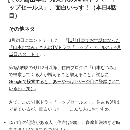
日:
ップセールス」、面白いっす！（本日4話
目）
その他ネタ
3月24日にエントリーした、『
以前仕事でお世話になった
「山本むつみ」さんのTVドラマ「トップ・セールス」4月
12日スタート！
』。
第1話放映の4月12日以降、住吉ブログに「山本むつみ」
で検索してくる人が増えること増えること。
試しに
Googleで検索すると、あーやっぱ1ページ目に登録されて
いるわ（笑）
。
さて、このNHKドラマ「トップセールス」、住吉も3話ま
で見ているが、面白いっす！ こんな人におすすめ。
1974年の記憶がある人（住吉は9歳）。多摩川決壊など時
事ネタも出てきてなつかしい。