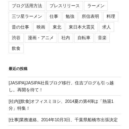
ブログ活用方法
プレスリリース
ラーメン
三ツ星ラーメン
仕事
勉強
所信表明
料理
昔の仕事
映画
東北
東日本大震災
求人
渋谷
漫画・アニメ
社内
自転車
音楽
飲食
最近の投稿
[JASIPA]JASIPA社長ブログ移行、住吉ブログも引っ越
し。再開を待て！
[社内][飲食]オフィスミヨシ、2014夏の第4弾は「熱湯1
分」特集！
[仕事]業務連絡、2014年10月3日、千葉県船橋市出張決定