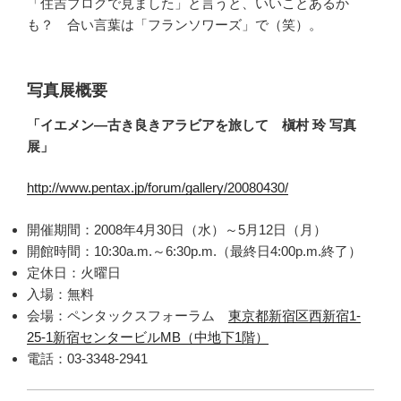
「住吉ブログで見ました」と言うと、いいことあるか
も？ 合い言葉は「フランソワーズ」で（笑）。
写真展概要
「イエメン―古き良きアラビアを旅して 槇村 玲 写真
展」
http://www.pentax.jp/forum/gallery/20080430/
開催期間：2008年4月30日（水）～5月12日（月）
開館時間：10:30a.m.～6:30p.m.（最終日4:00p.m.終了）
定休日：火曜日
入場：無料
会場：ペンタックスフォーラム
東京都新宿区西新宿1-
25-1新宿センタービルMB（中地下1階）
電話：03-3348-2941