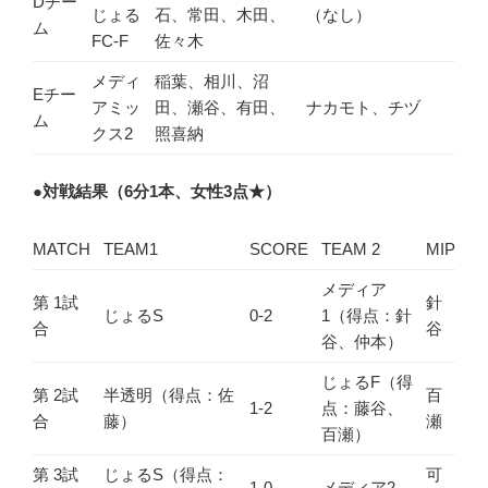
Dチー
じょる
石、常田、木田、
（なし）
ム
FC-F
佐々木
メディ
稲葉、相川、沼
Eチー
アミッ
田、瀬谷、有田、
ナカモト、チヅ
ム
クス2
照喜納
●
対戦結果（6分1本、女性3点★）
MATCH
TEAM1
SCORE
TEAM 2
MIP
メディア
第 1試
針
じょるS
0-2
1（得点：針
合
谷
谷、仲本）
じょるF（得
第 2試
半透明（得点：佐
百
1-2
点：藤谷、
合
藤）
瀬
百瀬）
第 3試
じょるS（得点：
可
1-0
メディア2