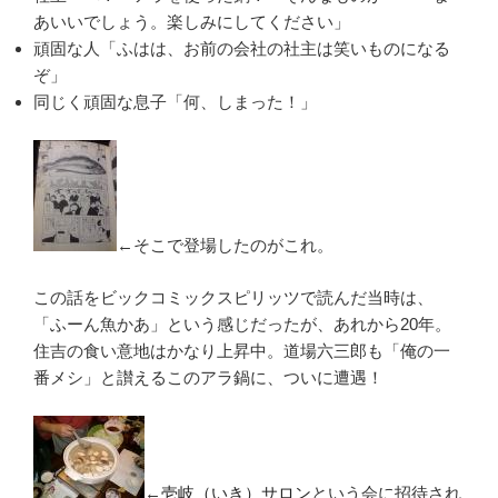
あいいでしょう。楽しみにしてください」
頑固な人「ふはは、お前の会社の社主は笑いものになる
ぞ」
同じく頑固な息子「何、しまった！」
←そこで登場したのがこれ。
この話をビックコミックスピリッツで読んだ当時は、
「ふーん魚かあ」という感じだったが、あれから20年。
住吉の食い意地はかなり上昇中。道場六三郎も「俺の一
番メシ」と讃えるこのアラ鍋に、ついに遭遇！
←
壱岐（いき）サロン
という会に招待され