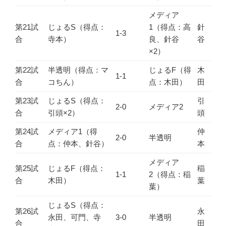
メディア
第21試
じょるS（得点：
1（得点：高
針
1-3
合
寺本）
良、針谷
谷
×2）
第22試
半透明（得点：マ
じょるF（得
木
1-1
合
コちん）
点：木田）
田
第23試
じょるS（得点：
引
2-0
メディア2
合
引頭×2）
頭
第24試
メディア1（得
仲
2-0
半透明
合
点：仲本、針谷）
本
メディア
第25試
じょるF（得点：
稲
1-1
2（得点：稲
合
木田）
葉
葉）
じょるS（得点：
第26試
永
永田、可門、寺
3-0
半透明
合
田