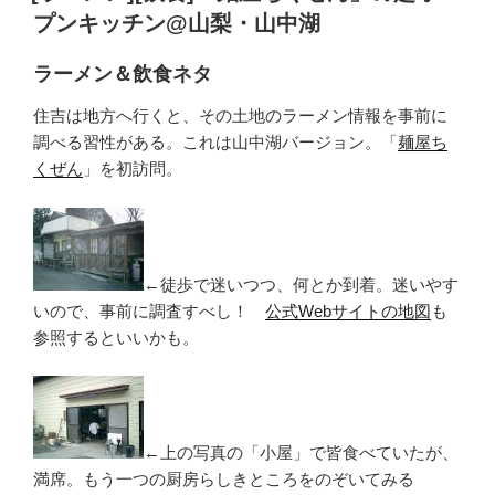
日:
プンキッチン@山梨・山中湖
ラーメン＆飲食ネタ
住吉は地方へ行くと、その土地のラーメン情報を事前に
調べる習性がある。これは山中湖バージョン。「
麺屋ち
くぜん
」を初訪問。
←徒歩で迷いつつ、何とか到着。迷いやす
いので、事前に調査すべし！
公式Webサイトの地図
も
参照するといいかも。
←上の写真の「小屋」で皆食べていたが、
満席。もう一つの厨房らしきところをのぞいてみる