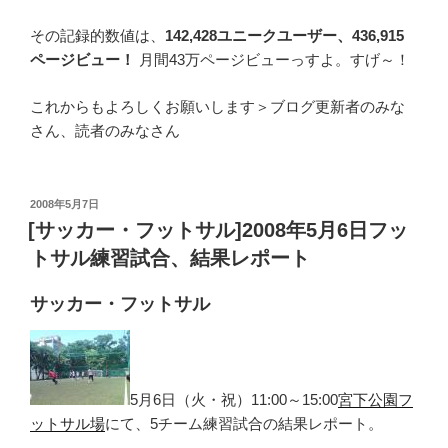
その記録的数値は、
142,428ユニークユーザー、436,915
ページビュー！
月間43万ページビューっすよ。すげ～！
これからもよろしくお願いします＞ブログ更新者のみな
さん、読者のみなさん
投
2008年5月7日
稿
[サッカー・フットサル]2008年5月6日フッ
日:
トサル練習試合、結果レポート
サッカー・フットサル
5月6日（火・祝）11:00～15:00
宮下公園フ
ットサル場
にて、5チーム練習試合の結果レポート。