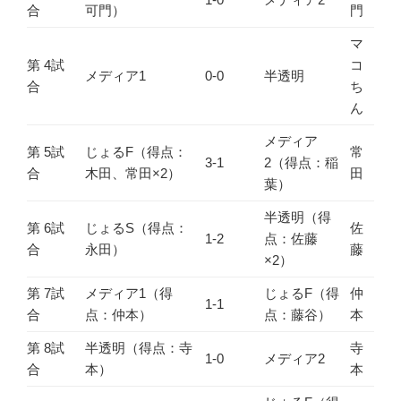
合
可門）
門
マ
第 4試
コ
メディア1
0-0
半透明
合
ち
ん
メディア
第 5試
じょるF（得点：
常
3-1
2（得点：稲
合
木田、常田×2）
田
葉）
半透明（得
第 6試
じょるS（得点：
佐
1-2
点：佐藤
合
永田）
藤
×2）
第 7試
メディア1（得
じょるF（得
仲
1-1
合
点：仲本）
点：藤谷）
本
第 8試
半透明（得点：寺
寺
1-0
メディア2
合
本）
本