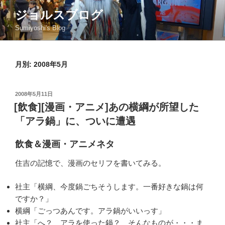
コ
ジョルスブログ
ン
Sumiyoshi's Blog
テ
ン
ツ
月別: 2008年5月
へ
ス
キ
投
2008年5月11日
ッ
稿
[飲食][漫画・アニメ]あの横綱が所望した
日:
プ
「アラ鍋」に、ついに遭遇
飲食＆漫画・アニメネタ
住吉の記憶で、漫画のセリフを書いてみる。
社主「横綱、今度鍋ごちそうします。一番好きな鍋は何
ですか？」
横綱「ごっつあんです。アラ鍋がいいっす」
社主「へ？ アラを使った鍋？ そんなものが・・・ま