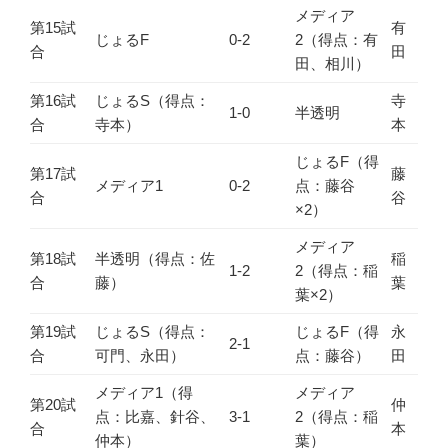
メディア
第15試
有
じょるF
0-2
2（得点：有
合
田
田、相川）
第16試
じょるS（得点：
寺
1-0
半透明
合
寺本）
本
じょるF（得
第17試
藤
メディア1
0-2
点：藤谷
合
谷
×2）
メディア
第18試
半透明（得点：佐
稲
1-2
2（得点：稲
合
藤）
葉
葉×2）
第19試
じょるS（得点：
じょるF（得
永
2-1
合
可門、永田）
点：藤谷）
田
メディア1（得
メディア
第20試
仲
点：比嘉、針谷、
3-1
2（得点：稲
合
本
仲本）
葉）