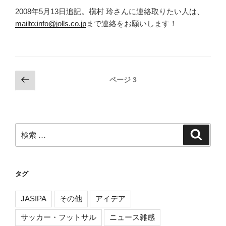
2008年5月13日追記。槇村 玲さんに連絡取りたい人は、
mailto:info@jolls.co.jp
まで連絡をお願いします！
投
前
ページ
3
の
稿
ペ
ナ
ー
ビ
ジ
検
検
ゲ
索
索:
ー
シ
タグ
ョ
ン
JASIPA
その他
アイデア
サッカー・フットサル
ニュース雑感