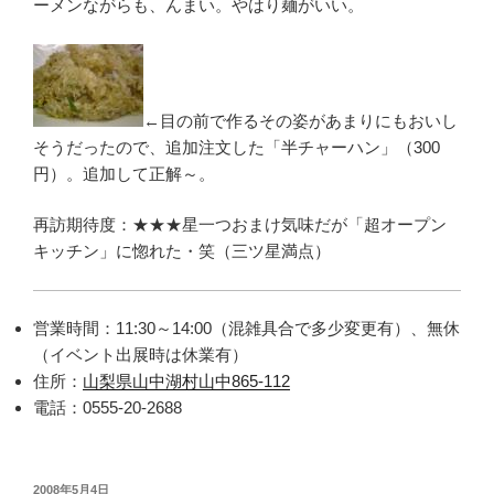
ーメンながらも、んまい。やはり麺がいい。
←目の前で作るその姿があまりにもおいし
そうだったので、追加注文した「半チャーハン」（300
円）。追加して正解～。
再訪期待度：★★★星一つおまけ気味だが「超オープン
キッチン」に惚れた・笑（三ツ星満点）
営業時間：11:30～14:00（混雑具合で多少変更有）、無休
（イベント出展時は休業有）
住所：
山梨県山中湖村山中865-112
電話：0555-20-2688
投
2008年5月4日