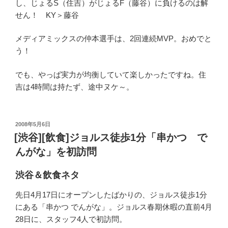
し、じょるS（住吉）がじょるF（藤谷）に負けるのは解
せん！ KY＞藤谷
メディアミックスの仲本選手は、2回連続MVP。おめでと
う！
でも、やっぱ実力が均衡していて楽しかったですね。住
吉は4時間は持たず、途中ヌケ～。
投
2008年5月6日
稿
[渋谷][飲食]ジョルス徒歩1分「串かつ で
日:
んがな」を初訪問
渋谷＆飲食ネタ
先日4月17日にオープンしたばかりの、ジョルス徒歩1分
にある「串かつ でんがな」。ジョルス春期休暇の直前4月
28日に、スタッフ4人で初訪問。