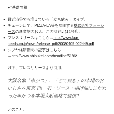
●”’基礎情報
最近渋谷でも増えている「立ち飲み」タイプ。
チェーン店で、PIZZA-LA等を展開する
株式会社フォーシ
ーズ
の新業態のお店。この渋谷店は1号店。
プレスリリースはこちら→
http://www.four-
seeds.co.jp/news/release_pdf/20080409-022449.pdf
シブヤ経済新聞の記事はこちら
→
http://www.shibukei.com/headline/5186/
以下、プレスリリースより引用。
大阪名物「串かつ」、「どて焼き」の本場のお
いしさを東京で!! 衣・ソース・揚げ油にこだわ
った串かつを本場大阪価格で提供!!
とのこと。