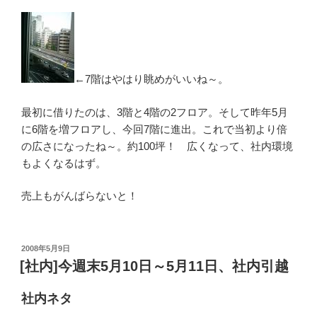
←7階はやはり眺めがいいね～。
最初に借りたのは、3階と4階の2フロア。そして昨年5月
に6階を増フロアし、今回7階に進出。これで当初より倍
の広さになったね～。約100坪！ 広くなって、社内環境
もよくなるはず。
売上もがんばらないと！
投
2008年5月9日
稿
[社内]今週末5月10日～5月11日、社内引越
日:
社内ネタ