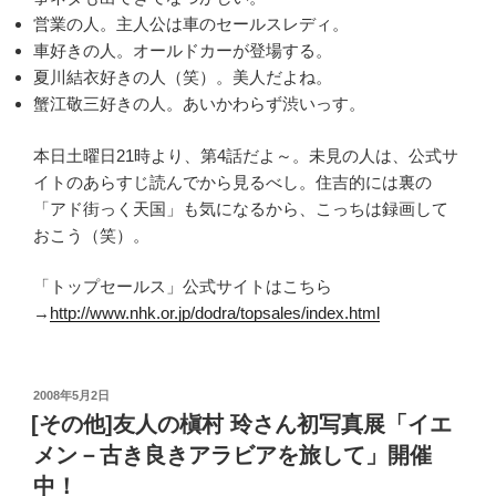
営業の人。主人公は車のセールスレディ。
車好きの人。オールドカーが登場する。
夏川結衣好きの人（笑）。美人だよね。
蟹江敬三好きの人。あいかわらず渋いっす。
本日土曜日21時より、第4話だよ～。未見の人は、公式サ
イトのあらすじ読んでから見るべし。住吉的には裏の
「アド街っく天国」も気になるから、こっちは録画して
おこう（笑）。
「トップセールス」公式サイトはこちら
→
http://www.nhk.or.jp/dodra/topsales/index.html
投
2008年5月2日
稿
[その他]友人の槇村 玲さん初写真展「イエ
日:
メン－古き良きアラビアを旅して」開催
中！