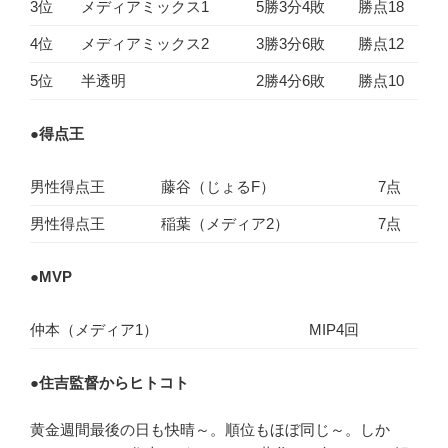
3位
メディアミックス1
5勝3分4敗
勝点18
4位
メディアミックス2
3勝3分6敗
勝点12
5位
半透明
2勝4分6敗
勝点10
●
得点王
男性得点王
藤谷（じょるF）
7点
男性得点王
稲葉（メディア2）
7点
●
MVP
仲本（メディア1）
MIP4回
●
住吉監督からヒトコト
黄金週間最後の日も快晴～。順位もほぼ同じ～。しか