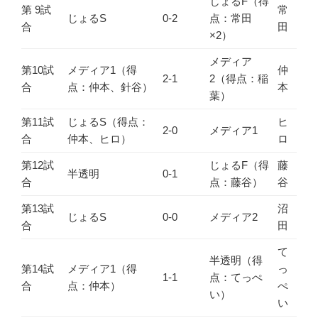
じょるF（得
第 9試
常
じょるS
0-2
点：常田
合
田
×2）
メディア
第10試
メディア1（得
仲
2-1
2（得点：稲
合
点：仲本、針谷）
本
葉）
第11試
じょるS（得点：
ヒ
2-0
メディア1
合
仲本、ヒロ）
ロ
第12試
じょるF（得
藤
半透明
0-1
合
点：藤谷）
谷
第13試
沼
じょるS
0-0
メディア2
合
田
て
半透明（得
第14試
メディア1（得
っ
1-1
点：てっぺ
合
点：仲本）
ぺ
い）
い