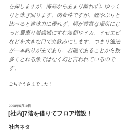
を探しますが、海底からあまり離れずにゆっく
りと泳ぎ回ります。肉食性ですが、鰹やぶりと
比べると遊泳力に優れず、餌が豊富な場所にじ
っと居座り岩礁域にすむ魚類やイカ、イセエビ
などを大きな口で丸飲みにします。つまり漁法
が一本釣りが主であり、岩礁であることから数
多くとれる魚ではなく幻と言われているので
す。
ごちそうさまでした！
投
2008年5月10日
稿
[社内]7階を借りてフロア増設！
日:
社内ネタ