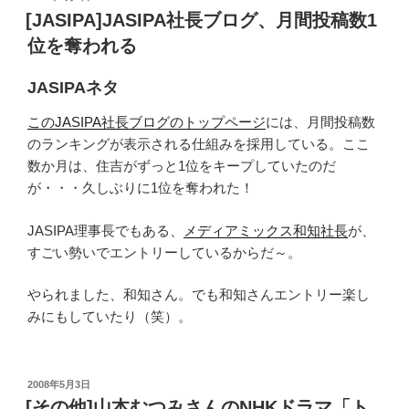
稿
[JASIPA]JASIPA社長ブログ、月間投稿数1
日:
位を奪われる
JASIPAネタ
このJASIPA社長ブログのトップページ
には、月間投稿数
のランキングが表示される仕組みを採用している。ここ
数か月は、住吉がずっと1位をキープしていたのだ
が・・・久しぶりに1位を奪われた！
JASIPA理事長でもある、
メディアミックス和知社長
が、
すごい勢いでエントリーしているからだ～。
やられました、和知さん。でも和知さんエントリー楽し
みにもしていたり（笑）。
投
2008年5月3日
稿
[その他]山本むつみさんのNHKドラマ「ト