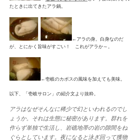
たときに出てきたアラ鍋。
←アラの身。白身なのだ
が、とにかく旨味がすごい！ これがアラか～。
←壱岐のカボスの風味を加えても美味。
以下、「壱岐サロン」の紹介文より抜粋。
アラはなぜそんなに稀少で幻といわれるのでし
ょうか。それは生態に秘密があります。群れを
作らず単独で生活し、岩礁地帯の岩の隙間をね
ぐらとしています。夜になると泳ぎ回って獲物