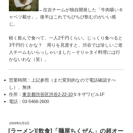
←住吉チームが独自開発した「牛肉吸いキ
ャベツ載せ」。後半はこれでちびちび飲むのがいい感
じ。
軽く飲んで食べて、一人2千円くらい。じっくり食べると
3千円行くかな？ 周りを見渡すと、渋谷では珍しいご老
人チームもいらっしゃいました～そりゃタイ料理には行
かないわな（笑）。
営業時間：上記参照（まだ変則的なので電話確認すべ
し）、無休
住所：
東京都渋谷区渋谷2-22-10
タキザワビル1F
電話：03-5468-2600
投
2008年5月5日
稿
[ラーメン][飲食]「麺屋ちくぜん」の超オー