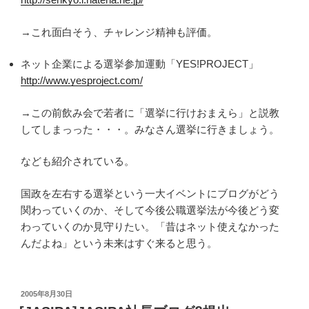
→これ面白そう、チャレンジ精神も評価。
ネット企業による選挙参加運動「YES!PROJECT」
http://www.yesproject.com/
→この前飲み会で若者に「選挙に行けおまえら」と説教
してしまっった・・・。みなさん選挙に行きましょう。
なども紹介されている。
国政を左右する選挙という一大イベントにブログがどう
関わっていくのか、そして今後公職選挙法が今後どう変
わっていくのか見守りたい。「昔はネット使えなかった
んだよね」という未来はすぐ来ると思う。
投
2005年8月30日
稿