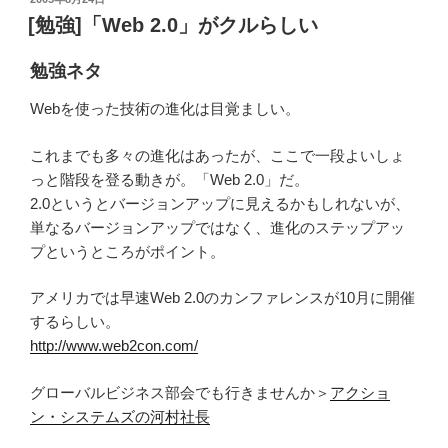
稿
[勉強]「Web 2.0」がクルらしい
日:
勉強ネタ
Webを使った技術の進化は目覚ましい。
これまでも多々の進化はあったが、ここで一段よいしょ
っと階段を登る動きが。「Web 2.0」だ。
2.0というとバージョンアップに見えるかもしれないが、
単なるバージョンアップではなく、進化のステップアッ
プというところがポイント。
アメリカでは早速Web 2.0のカンファレンスが10月に開催
するらしい。
http://www.web2con.com/
グローバルビジネス部会でも行きませんか＞
アクショ
ン・システムズの河村社長