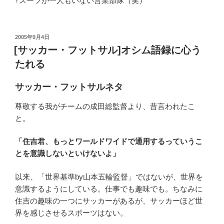
↑スーツが一人もいない営業部隊（笑）
投
2005年9月4日
稿
[サッカー・フットサル]オシム語録に心う
日:
たれる
サッカー・フットサルネタ
尊敬する我がチームの成田総監督より、昔言われたこ
と。
「住吉君、もっとワールドワイドで通用するっていうこ
とを意識しないといけないよ」
以来、「世界基準by山本五輪監督」ではないが、世界を
意識するようにしている。仕事でも趣味でも。ちなみに
住吉の趣味の一つにサッカーがあるが、サッカーほど世
界を感じさせるスポーツはない。