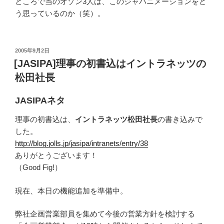
ところで当のオゾン3人は、このジャパニメーションをど
う思っているのか（笑）。
投
2005年9月2日
稿
[JASIPA]理事の初書込はイントラネッツの
日:
松田社長
JASIPAネタ
理事の初書込は、
イントラネッツ松田社長
の書き込みで
した。
http://blog.jolls.jp/jasipa/intranets/entry/38
ありがとうございます！
（Good Fig!）
現在、本日の機能追加を準備中。
弊社企画営業部員を集めて今後の営業方針を検討する