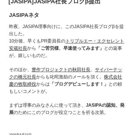
[JASIPA]JASIPA社長ブログβ提出
日:
JASIPAネタ
昨夜、JASIPA理事向けに、このJASIPA社長ブログβを提
出した。
10分後、早くもPR委員長の
トリプルエー・エクセレント
安蔵社長
から
「ご苦労様、早速使ってみます」
との返事
が。嬉しいものだ。
そのほか、
豊作プロジェクトの秋田社長
、
サイバーテッ
クの橋元社長
からも叱咤激励のメールを頂く。
株式会社
慶の牧取締役
からは
「ブログデビューします！」
との頼
もしいコメントが。
まずは理事のみなさんに使って頂き、
JASIPAの認知、発
展
のためにこのブログが役立つことを祈る次第。
投
2005年8月24日