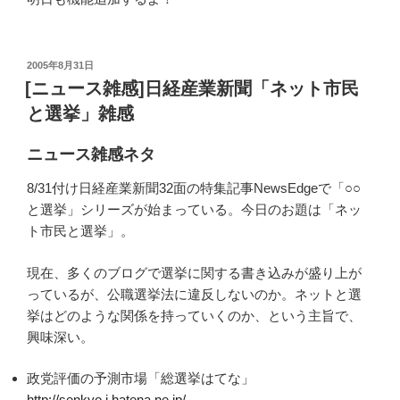
投
2005年8月31日
稿
[ニュース雑感]日経産業新聞「ネット市民
日:
と選挙」雑感
ニュース雑感ネタ
8/31付け日経産業新聞32面の特集記事NewsEdgeで「○○
と選挙」シリーズが始まっている。今日のお題は「ネッ
ト市民と選挙」。
現在、多くのブログで選挙に関する書き込みが盛り上が
っているが、公職選挙法に違反しないのか。ネットと選
挙はどのような関係を持っていくのか、という主旨で、
興味深い。
政党評価の予測市場「総選挙はてな」
http://senkyo.i.hatena.ne.jp/