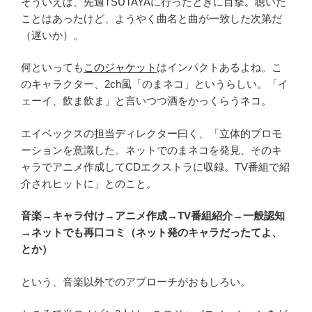
そういえば、先週TSUTAYAに行ったときに目撃。聴いた
ことはあったけど、ようやく曲名と曲が一致した次第だ
（遅いか）。
何といっても
このジャケット
はインパクトあるよね。こ
のキャラクター、2ch風「のまネコ」というらしい。「イ
ェーイ、飲ま飲ま」と言いつつ酒をかっくらうネコ。
エイベックスの担当ディレクター曰く、「立体的プロモ
ーションを意識した。ネットでのまネコを発見、そのキ
ャラでアニメ作成してCDエクストラに収録。TV番組で紹
介されヒットに」とのこと。
音楽→キャラ付け→アニメ作成→TV番組紹介→一般認知
→ネットでも再口コミ（ネット発のキャラだったてよ、
とか）
という、音楽以外でのアプローチがおもしろい。