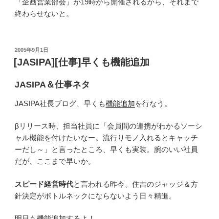
「企画営業部会」が19時から開催されるから、それまで
終わらせないと。
投
2005年9月1日
稿
[JASIPA][仕事]早くも機能追加
日:
JASIPA＆仕事ネタ
JASIPA社長ブログ、早くも
機能追加
を行なう。
βリリース時、担当社員に「会員間の連携がわかるソーシ
ャル機能を付けたいなー。流行りモノ入れるとキャッチ
ーだし～」と言ったところ、早くも実装。腕のいい社員
だが、ここまで早いか。
スピード経営時代
と言われる昨今、住吉のジャッジ＆方
針決定がボトルネックにならないよう日々精進。
明日も機能追加するよ！