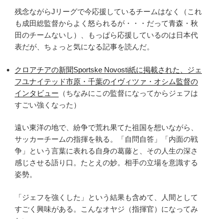
残念ながらJリーグで今応援しているチームはなく（これ
も成田総監督からよく怒られるが・・・だって青森・秋
田のチームないし）、もっぱら応援しているのは日本代
表だが、ちょっと気になる記事を読んだ。
クロアチアの新聞Sportske Novosti紙に掲載された、ジェ
フユナイテッド市原・千葉のイヴィツァ・オシム監督の
インタビュー
（ちなみにこの監督になってからジェフは
すごい強くなった）
遠い東洋の地で、紛争で荒れ果てた祖国を想いながら、
サッカーチームの指揮を執る。「自問自答」「内面の戦
争」という言葉に表れる自身の葛藤と、その人生の深さ
感じさせる語り口。たとえの妙。相手の立場を意識する
姿勢。
「ジェフを強くした」という結果も含めて、人間として
すごく興味がある。こんなオヤジ（指揮官）になってみ