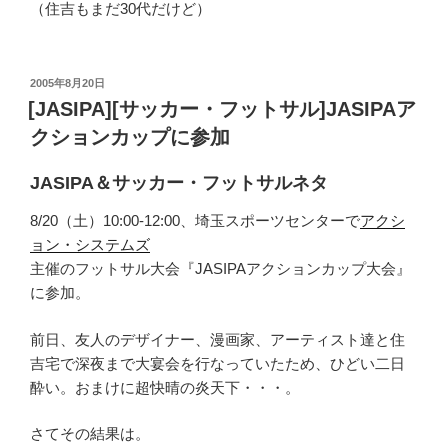
（住吉もまだ30代だけど）
投
2005年8月20日
稿
[JASIPA][サッカー・フットサル]JASIPAア
日:
クションカップに参加
JASIPA＆サッカー・フットサルネタ
8/20（土）10:00-12:00、埼玉スポーツセンターで
アクシ
ョン・システムズ
主催のフットサル大会『JASIPAアクションカップ大会』
に参加。
前日、友人のデザイナー、漫画家、アーティスト達と住
吉宅で深夜まで大宴会を行なっていたため、ひどい二日
酔い。おまけに超快晴の炎天下・・・。
さてその結果は。