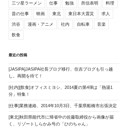
三ツ星ラーメン
仕事
勉強
所信表明
料理
昔の仕事
映画
東北
東日本大震災
求人
渋谷
漫画・アニメ
社内
自転車
音楽
飲食
最近の投稿
[JASIPA]JASIPA社長ブログ移行、住吉ブログも引っ越
し。再開を待て！
[社内][飲食]オフィスミヨシ、2014夏の第4弾は「熱湯1
分」特集！
[仕事]業務連絡、2014年10月3日、千葉県船橋市出張決定
[東北]秋田県能代市に帰省中の佐藤取締役から画像が届
く、リゾートしらかみ号の「ひのちゃん」