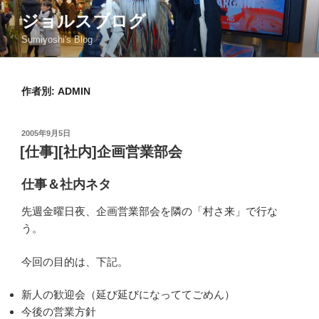
コ
ジョルスブログ
ン
Sumiyoshi's Blog
テ
ン
ツ
作者別:
ADMIN
へ
ス
キ
投
2005年9月5日
ッ
稿
[仕事][社内]企画営業部会
日:
プ
仕事＆社内ネタ
先週金曜日夜、企画営業部会を隣の「村さ来」で行な
う。
今回の目的は、下記。
新人の歓迎会（延び延びになっててごめん）
今後の営業方針