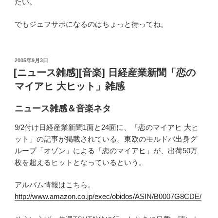
たい。
でもジェフサポになるのはちょっと待ってね。
投
2005年9月3日
稿
[ニュース雑感][音楽] 日経産業新聞「恋の
日:
マイアヒ 大ヒット」雑感
ニュース雑感＆音楽ネタ
9/2付け日経産業新聞1面と24面に、「恋のマイアヒ 大ヒ
ット」の記事が掲載されている。東欧のモルドバ出身グ
ループ「オゾン」による「恋のマイアヒ」が、出荷50万
枚を超えるヒットとなっているという。
アルバム情報はこちら。
http://www.amazon.co.jp/exec/obidos/ASIN/B0007G8CDE/