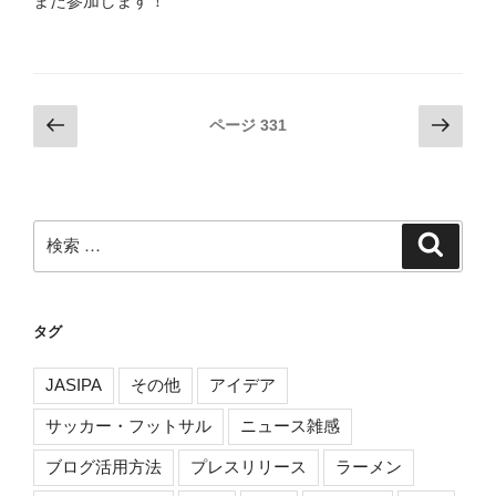
また参加します！
投
前
次
ページ
331
の
の
稿
ペ
ペ
ナ
ー
ー
ビ
ジ
ジ
検
検
ゲ
索
索:
ー
シ
タグ
ョ
ン
JASIPA
その他
アイデア
サッカー・フットサル
ニュース雑感
ブログ活用方法
プレスリリース
ラーメン