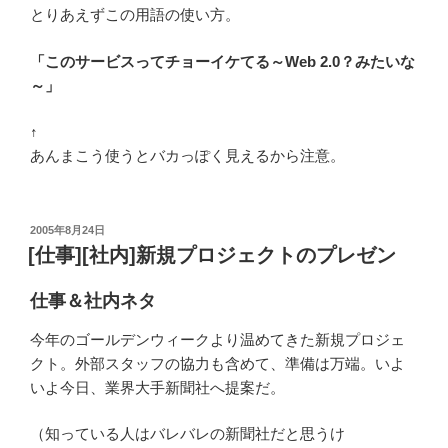
とりあえずこの用語の使い方。
「このサービスってチョーイケてる～Web 2.0？みたいな
～」
↑
あんまこう使うとバカっぽく見えるから注意。
投
2005年8月24日
稿
[仕事][社内]新規プロジェクトのプレゼン
日:
仕事＆社内ネタ
今年のゴールデンウィークより温めてきた新規プロジェ
クト。外部スタッフの協力も含めて、準備は万端。いよ
いよ今日、業界大手新聞社へ提案だ。
（知っている人はバレバレの新聞社だと思うけ