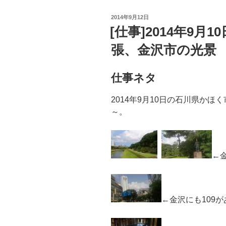
投
2014年9月12日
稿
[仕事]2014年9
日:
張、金沢市の光景
仕事ネタ
2014年9月10日の石川県か
～。
←
←金沢にも109