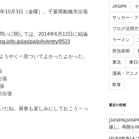
JASIPA
そ
4年10月3日（金曜）、千葉県船橋市出張
サッカー・フ
ブログ活用方
いに関しては、2014年6月12日に結論
ラーメン
log.jolls.jp/jasipa/jolls/entry/9523
所信表明
ようやく一息ついてよかったよかった。
東北
東日
張
漫画・アニメ
出張
飲食
張
市出張
最近の投稿
いだね。昼食も楽しみにしておこう～っ
[JASIPA]J
越し。再開を
[社内][飲食]