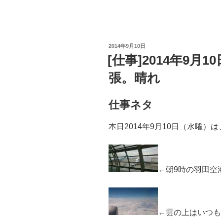
投
2014年9月10日
稿
[仕事]2014年9
日:
張。晴れ
仕事ネタ
本日2014年9月10日（水曜
←朝9時の羽田空
←雲の上はいつも