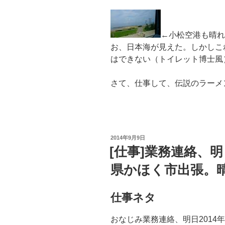
←小松空港も晴れ
お、日本海が見えた。しかしこ
はできない（トイレット博士風
さて、仕事して、伝説のラーメ
投
2014年9月9日
稿
[仕事]業務連絡、明
日:
県かほく市出張。
仕事ネタ
おなじみ業務連絡、明日2014