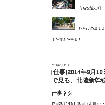
←有名な近江町市
←駅そばのほほえ
また来るぞ金沢！
投
2014年9月11日
稿
[仕事]2014年9
日:
で見る、北陸新幹
仕事ネタ
昨日2014年9月10日（水曜