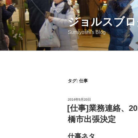
コ
ン
ジョルスブロ
テ
ン
Sumiyoshi's Blog
ツ
へ
ス
キ
ッ
プ
タグ: 仕事
投
2014年9月20日
稿
[仕事]業務連絡、2
日:
橋市出張決定
仕事ネタ