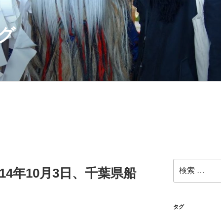
グ
検
014年10月3日、千葉県船
索:
タグ