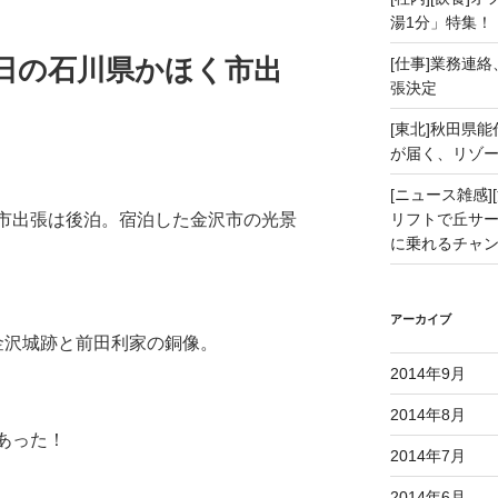
湯1分」特集！
月10日の石川県かほく市出
[仕事]業務連絡
張決定
[東北]秋田県
が届く、リゾ
[ニュース雑感][
リフトで丘サー
ほく市出張は後泊。宿泊した金沢市の光景
に乗れるチャ
アーカイブ
金沢城跡と前田利家の銅像。
2014年9月
2014年8月
があった！
2014年7月
2014年6月