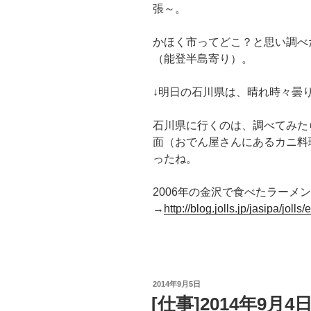
張～。
かほく市ってどこ？と思い調べ
（能登半島寄り）。
↓明日の石川県は、晴れ時々曇
石川県に行くのは、調べてみた
面（おでん屋さんにあるカニ料
ったね。
2006年の金沢で食べたラーメ
→
http://blog.jolls.jp/jasipa/jolls
投
2014年9月5日
稿
[仕事]2014年9
日: