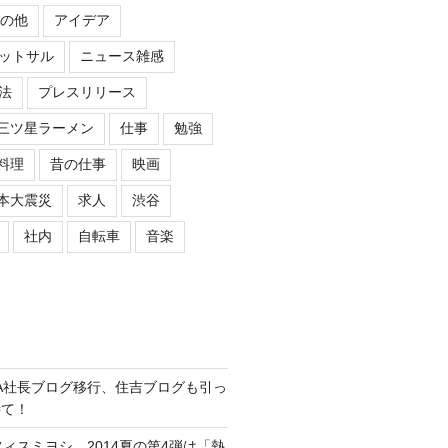
の他
アイデア
ットサル
ニュース雑感
法
プレスリリース
三ツ星ラーメン
仕事
勉強
料理
昔の仕事
映画
本大震災
求人
渋谷
社内
自転車
音楽
ASIPA社長ブログ移行、住吉ブログも引っ
待て！
オフィスミヨシ、2014夏の第4弾は「熱