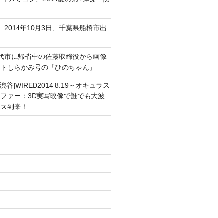
、2014年10月3日、千葉県船橋市出
能代市に帰省中の佐藤取締役から画像
ートしらかみ号の「ひのちゃん」
渋谷]WIRED2014.8.19～オキュラス
ファー：3D実写映像で誰でも大波
ンス到来！