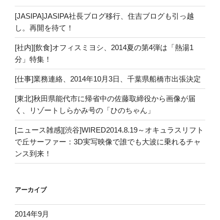
[JASIPA]JASIPA社長ブログ移行、住吉ブログも引っ越
し。再開を待て！
[社内][飲食]オフィスミヨシ、2014夏の第4弾は「熱湯1
分」特集！
[仕事]業務連絡、2014年10月3日、千葉県船橋市出張決定
[東北]秋田県能代市に帰省中の佐藤取締役から画像が届
く、リゾートしらかみ号の「ひのちゃん」
[ニュース雑感][渋谷]WIRED2014.8.19～オキュラスリフト
で丘サーファー：3D実写映像で誰でも大波に乗れるチャ
ンス到来！
アーカイブ
2014年9月