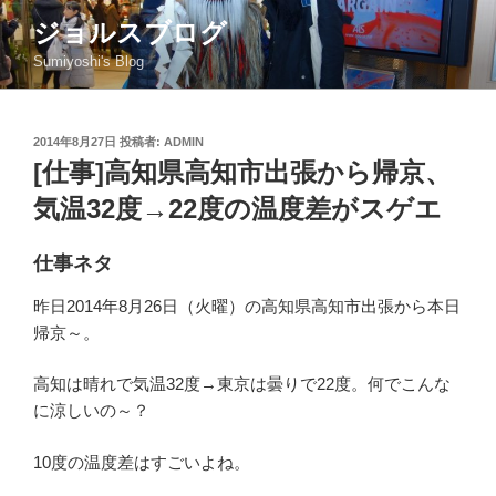
コ
ジョルスブログ
ン
Sumiyoshi's Blog
テ
ン
ツ
投
2014年8月27日
投稿者:
ADMIN
へ
稿
[仕事]高知県高知市出張から帰京、
ス
日:
キ
気温32度→22度の温度差がスゲエ
ッ
プ
仕事ネタ
昨日2014年8月26日（火曜）の高知県高知市出張から本日
帰京～。
高知は晴れで気温32度→東京は曇りで22度。何でこんな
に涼しいの～？
10度の温度差はすごいよね。