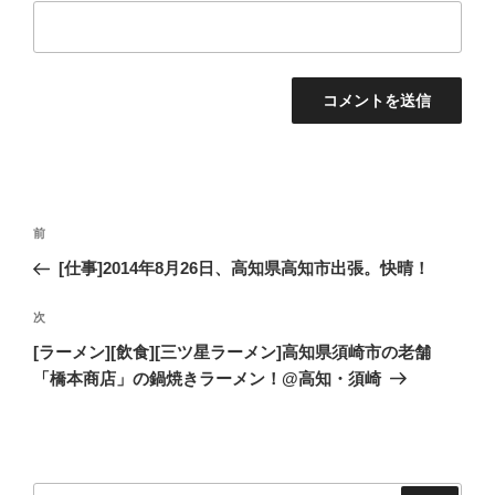
投
過
前
稿
去
[仕事]2014年8月26日、高知県高知市出張。快晴！
ナ
の
ビ
投
次
次
稿
ゲ
の
[ラーメン][飲食][三ツ星ラーメン]高知県須崎市の老舗
投
ー
「橋本商店」の鍋焼きラーメン！@高知・須崎
稿
シ
ョ
ン