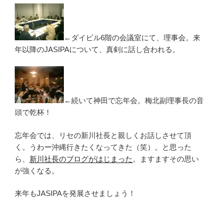
←ダイビル6階の会議室にて、理事会。来
年以降のJASIPAについて、真剣に話し合われる。
←続いて神田で忘年会。梅北副理事長の音
頭で乾杯！
忘年会では、リセの新川社長と親しくお話しさせて頂
く。うわー沖縄行きたくなってきた（笑）。と思った
ら、
新川社長のブログがはじまった
。ますますその思い
が強くなる。
来年もJASIPAを発展させましょう！