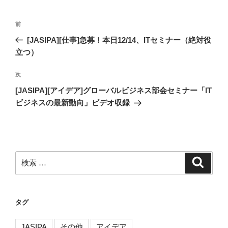
投
過
前
稿
去
[JASIPA][仕事]急募！本日12/14、ITセミナー（絶対役
ナ
の
立つ）
ビ
投
稿
ゲ
次
次
の
ー
[JASIPA][アイデア]グローバルビジネス部会セミナー「IT
投
ビジネスの最新動向」ビデオ収録
シ
稿
ョ
ン
検
検
索
索:
タグ
JASIPA
その他
アイデア