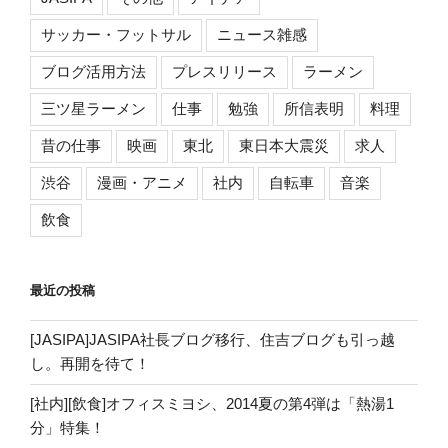
サッカー・フットサル
ニュース雑感
ブログ活用方法
プレスリリース
ラーメン
三ツ星ラーメン
仕事
勉強
所信表明
料理
昔の仕事
映画
東北
東日本大震災
求人
渋谷
漫画・アニメ
社内
自転車
音楽
飲食
最近の投稿
[JASIPA]JASIPA社長ブログ移行、住吉ブログも引っ越
し。再開を待て！
[社内][飲食]オフィスミヨシ、2014夏の第4弾は「熱湯1
分」特集！