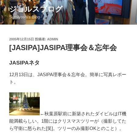
コ
ジョルスブログ
ン
Sumiyoshi's Blog
テ
ン
ツ
投
2005年12月15日
投稿者:
ADMIN
へ
稿
[JASIPA]JASIPA理事会＆忘年会
ス
日:
キ
ッ
JASIPAネタ
プ
12月13日は、JASIPA理事会＆忘年会。簡単に写真レポー
ト。
←秋葉原駅前に新築されたダイビルはIT機
能満載らしい。1階にはクリスマスツリーが（撮影してた
ら守衛に怒られた[笑]。ツリーのみ撮影OKとのこと）。