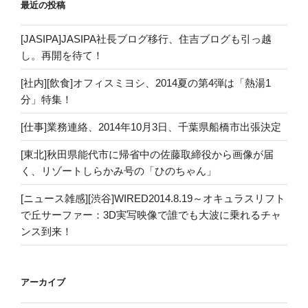
最近の投稿
[JASIPA]JASIPA社長ブログ移行、住吉ブログも引っ越
し。再開を待て！
[社内][飲食]オフィスミヨシ、2014夏の第4弾は「熱湯1
分」特集！
[仕事]業務連絡、2014年10月3日、千葉県船橋市出張決定
[東北]秋田県能代市に帰省中の佐藤取締役から画像が届
く、リゾートしらかみ号の「ひのちゃん」
[ニュース雑感][渋谷]WIRED2014.8.19～オキュラスリフト
で丘サーファー：3D実写映像で誰でも大波に乗れるチャ
ンス到来！
アーカイブ