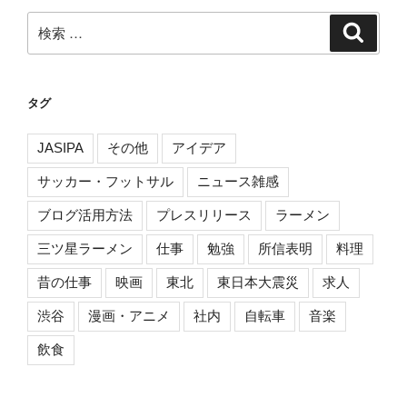
ン
検
検
索
索:
タグ
JASIPA
その他
アイデア
サッカー・フットサル
ニュース雑感
ブログ活用方法
プレスリリース
ラーメン
三ツ星ラーメン
仕事
勉強
所信表明
料理
昔の仕事
映画
東北
東日本大震災
求人
渋谷
漫画・アニメ
社内
自転車
音楽
飲食