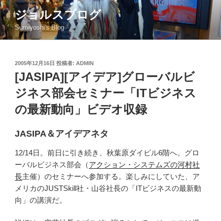
コ
ジョルスブログ
ン
Sumiyoshi's Blog
テ
ン
ツ
投
2005年12月16日
投稿者:
ADMIN
へ
稿
[JASIPA][アイデア]グローバルビ
ス
日:
キ
ジネス部会セミナー「ITビジネス
ッ
の最新動向」ビデオ収録
プ
JASIPA＆アイデアネタ
12/14日。前日に引き続き、秋葉原ダイビル6階へ。グロ
ーバルビジネス部会（
アクション・システムズの河村社
長
主催）のセミナーへ参加する。楽しみにしていた、ア
メリカのJUSTSkill社・山谷社長の「ITビジネスの最新動
向」の講演だ。