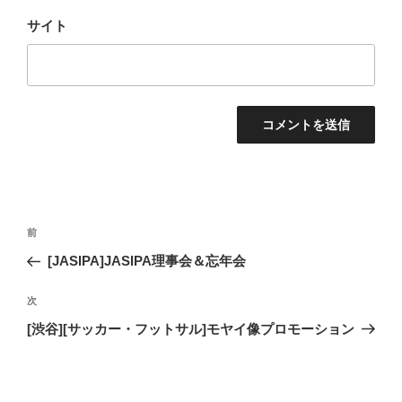
サイト
投
過
前
稿
去
[JASIPA]JASIPA理事会＆忘年会
ナ
の
ビ
投
次
次
稿
ゲ
の
[渋谷][サッカー・フットサル]モヤイ像プロモーション
投
ー
稿
シ
ョ