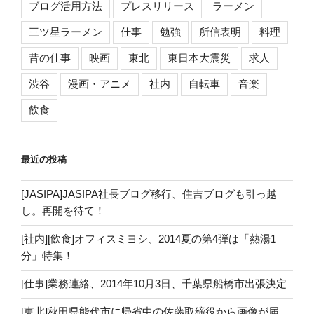
ブログ活用方法
プレスリリース
ラーメン
三ツ星ラーメン
仕事
勉強
所信表明
料理
昔の仕事
映画
東北
東日本大震災
求人
渋谷
漫画・アニメ
社内
自転車
音楽
飲食
最近の投稿
[JASIPA]JASIPA社長ブログ移行、住吉ブログも引っ越
し。再開を待て！
[社内][飲食]オフィスミヨシ、2014夏の第4弾は「熱湯1
分」特集！
[仕事]業務連絡、2014年10月3日、千葉県船橋市出張決定
[東北]秋田県能代市に帰省中の佐藤取締役から画像が届