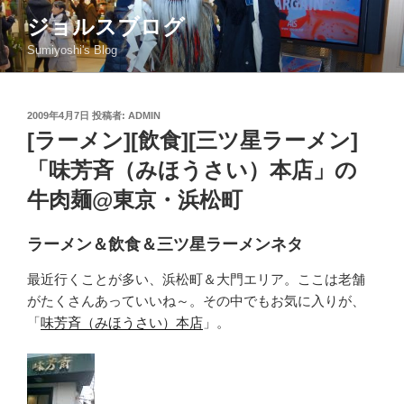
コ
ジョルスブログ
ン
Sumiyoshi's Blog
テ
ン
ツ
投
2009年4月7日
投稿者:
ADMIN
へ
稿
[ラーメン][飲食][三ツ星ラーメン]
ス
日:
キ
「味芳斉（みほうさい）本店」の
ッ
牛肉麺@東京・浜松町
プ
ラーメン＆飲食＆三ツ星ラーメンネタ
最近行くことが多い、浜松町＆大門エリア。ここは老舗
がたくさんあっていいね～。その中でもお気に入りが、
「
味芳斉（みほうさい）本店
」。