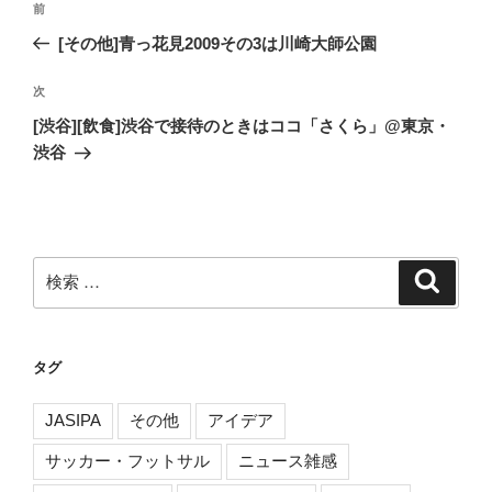
過
前
稿
去
[その他]青っ花見2009その3は川崎大師公園
ナ
の
ビ
投
次
次
稿
ゲ
の
[渋谷][飲食]渋谷で接待のときはココ「さくら」@東京・
投
ー
渋谷
稿
シ
ョ
ン
検
検
索
索:
タグ
JASIPA
その他
アイデア
サッカー・フットサル
ニュース雑感