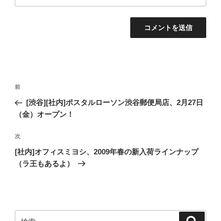
投
過
前
稿
去
[渋谷][社内]ポスタルローソン渋谷郵便局店、2月27日
ナ
の
（金）オープン！
ビ
投
稿
ゲ
次
次
の
ー
[社内]オフィスミヨシ、2009年春の新入荷ラインナップ
投
（ラ王もあるよ）
シ
稿
ョ
ン
検
検