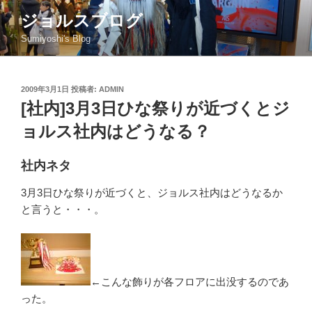
コ
ジョルスブログ
ン
Sumiyoshi's Blog
テ
ン
ツ
投
2009年3月1日
投稿者:
ADMIN
へ
稿
[社内]3月3日ひな祭りが近づくとジ
ス
日:
キ
ョルス社内はどうなる？
ッ
プ
社内ネタ
3月3日ひな祭りが近づくと、ジョルス社内はどうなるか
と言うと・・・。
←こんな飾りが各フロアに出没するのであ
った。