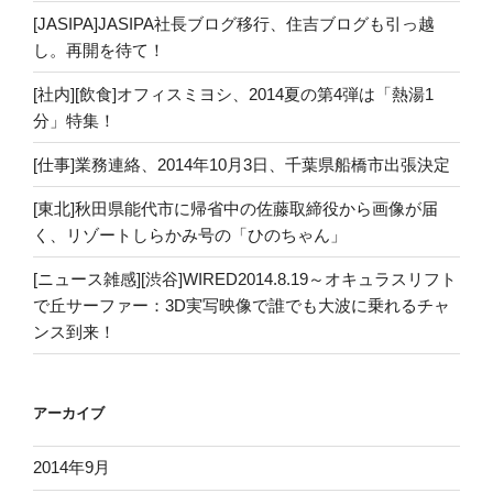
[JASIPA]JASIPA社長ブログ移行、住吉ブログも引っ越
し。再開を待て！
[社内][飲食]オフィスミヨシ、2014夏の第4弾は「熱湯1
分」特集！
[仕事]業務連絡、2014年10月3日、千葉県船橋市出張決定
[東北]秋田県能代市に帰省中の佐藤取締役から画像が届
く、リゾートしらかみ号の「ひのちゃん」
[ニュース雑感][渋谷]WIRED2014.8.19～オキュラスリフト
で丘サーファー：3D実写映像で誰でも大波に乗れるチャ
ンス到来！
アーカイブ
2014年9月