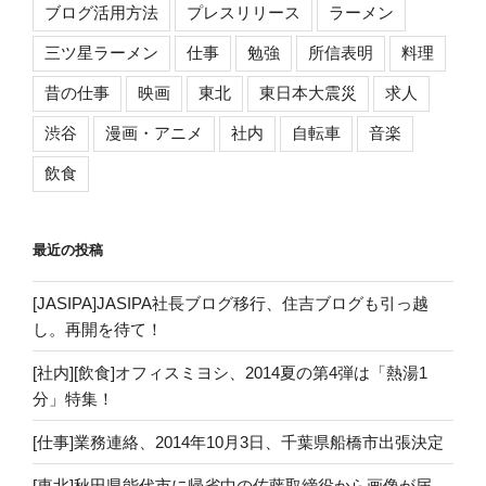
ブログ活用方法
プレスリリース
ラーメン
三ツ星ラーメン
仕事
勉強
所信表明
料理
昔の仕事
映画
東北
東日本大震災
求人
渋谷
漫画・アニメ
社内
自転車
音楽
飲食
最近の投稿
[JASIPA]JASIPA社長ブログ移行、住吉ブログも引っ越
し。再開を待て！
[社内][飲食]オフィスミヨシ、2014夏の第4弾は「熱湯1
分」特集！
[仕事]業務連絡、2014年10月3日、千葉県船橋市出張決定
[東北]秋田県能代市に帰省中の佐藤取締役から画像が届