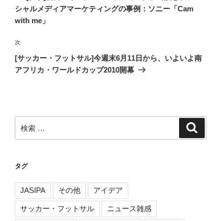
ナ
の
シャルメディアマーケティングの事例：ソニー「Cam
ビ
投
with me」
稿
ゲ
次
次
ー
の
[サッカー・フットサル]今週末6月11日から、いよいよ南
シ
投
アフリカ・ワールドカップ2010開幕
ョ
稿
ン
検
検
索
索:
タグ
JASIPA
その他
アイデア
サッカー・フットサル
ニュース雑感