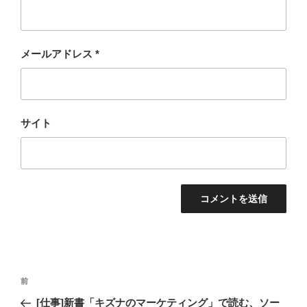
メールアドレス
*
サイト
投
過
前
稿
去
[仕事]新書「キズナのマーケティング」で読む、ソー