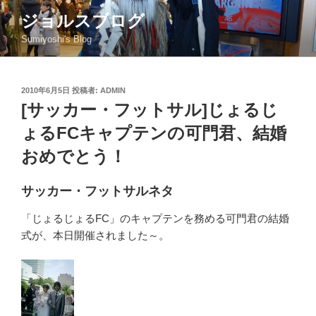
コ
ジョルスブログ
ン
Sumiyoshi's Blog
テ
ン
ツ
投
2010年6月5日
投稿者:
ADMIN
へ
稿
[サッカー・フットサル]じょるじ
ス
日:
キ
ょるFCキャプテンの可門君、結婚
ッ
おめでとう！
プ
サッカー・フットサルネタ
「じょるじょるFC」のキャプテンを務める可門君の結婚
式が、本日開催されました～。