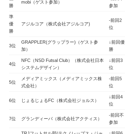
mobi（ゲスト参加）
勝
参加
準
-前回2
優
アジルコア（株式会社アジルコア)
位
勝
GRAPPLER(グラップラー)（ゲスト参
↓前回優
3位
加）
勝
NFC（NSD Futsal Club）（株式会社日本
↓前回3
4位
システムデザイン）
位
メディアミックス（メディアミックス株
-前回5
5位
式会社）
位
↓前回4
6位
じょるじょるFC（株式会社ジョルス）
位
-前回不
7位
グランディーバ（株式会社アクティス）
参加
TRJフットサル部(テクノレップス・ジャ
↓前回6