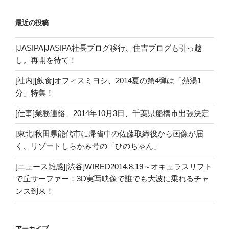
最近の投稿
[JASIPA]JASIPA社長ブログ移行、住吉ブログも引っ越
し。再開を待て！
[社内][飲食]オフィスミヨシ、2014夏の第4弾は「熱湯1
分」特集！
[仕事]業務連絡、2014年10月3日、千葉県船橋市出張決定
[東北]秋田県能代市に帰省中の佐藤取締役から画像が届
く、リゾートしらかみ号の「ひのちゃん」
[ニュース雑感][渋谷]WIRED2014.8.19～オキュラスリフト
で丘サーファー：3D実写映像で誰でも大波に乗れるチャ
ンス到来！
アーカイブ