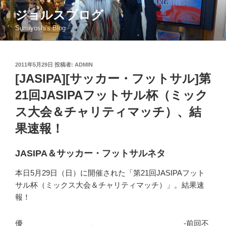
コ
ジョルスブログ
ン
Sumiyoshi's Blog
テ
ン
ツ
投
2011年5月29日
投稿者:
ADMIN
へ
稿
[JASIPA][サッカー・フットサル]第
ス
日:
キ
21回JASIPAフットサル杯（ミック
ッ
ス大会＆チャリティマッチ）、結
プ
果速報！
JASIPA＆サッカー・フットサルネタ
本日5月29日（日）に開催された「第21回JASIPAフット
サル杯（ミックス大会＆チャリティマッチ）」。結果速
報！
優
-前回不