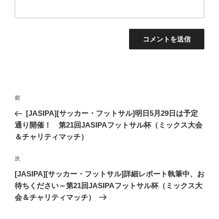
投
過
前
稿
去
[JASIPA][サッカー・フットサル]明日5月29日は予定
ナ
の
通り開催！ 第21回JASIPAフットサル杯（ミックス大会
ビ
投
＆チャリティマッチ）
稿
ゲ
次
次
ー
の
[JASIPA][サッカー・フットサル]詳細レポート執筆中、お
シ
投
待ちください～第21回JASIPAフットサル杯（ミックス大
ョ
稿
会＆チャリティマッチ）
ン