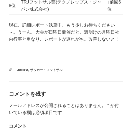
TRJフットサル部(テクノレップス・ジャ
↓前回6
8位
パン株式会社)
位
現在、詳細レポート執筆中、もう少しお待ちください
～。うーん、大会が日曜日開催だと、週明けの月曜日社
内行事と重なり、レポートが遅れがち。改善しないと！
タ
JASIPA
,
サッカー・フットサル
グ
コメントを残す
メールアドレスが公開されることはありません。
*
が付
いている欄は必須項目です
コメント