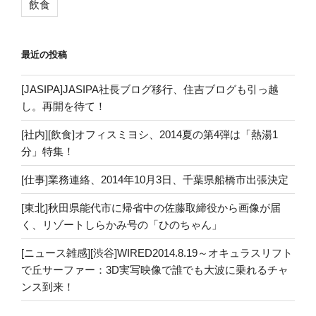
飲食
最近の投稿
[JASIPA]JASIPA社長ブログ移行、住吉ブログも引っ越
し。再開を待て！
[社内][飲食]オフィスミヨシ、2014夏の第4弾は「熱湯1
分」特集！
[仕事]業務連絡、2014年10月3日、千葉県船橋市出張決定
[東北]秋田県能代市に帰省中の佐藤取締役から画像が届
く、リゾートしらかみ号の「ひのちゃん」
[ニュース雑感][渋谷]WIRED2014.8.19～オキュラスリフト
で丘サーファー：3D実写映像で誰でも大波に乗れるチャ
ンス到来！