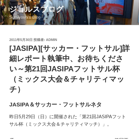
コ
ジョルスブログ
ン
Sumiyoshi's Blog
テ
ン
ツ
投
2011年5月30日
投稿者:
ADMIN
へ
稿
[JASIPA][サッカー・フットサル]詳
ス
日:
キ
細レポート執筆中、お待ちくださ
ッ
い～第21回JASIPAフットサル杯
プ
（ミックス大会＆チャリティマッ
チ）
JASIPA＆サッカー・フットサルネタ
昨日5月29日（日）に開催された「第21回JASIPAフット
サル杯（ミックス大会＆チャリティマッチ）」。