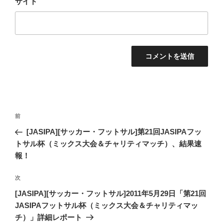
サイト
投
過
前
稿
去
[JASIPA][サッカー・フットサル]第21回JASIPAフッ
ナ
の
トサル杯（ミックス大会＆チャリティマッチ）、結果速
ビ
投
報！
稿
ゲ
次
次
ー
の
[JASIPA][サッカー・フットサル]2011年5月29日「第21回
シ
投
JASIPAフットサル杯（ミックス大会＆チャリティマッ
ョ
稿
チ）」詳細レポート
ン