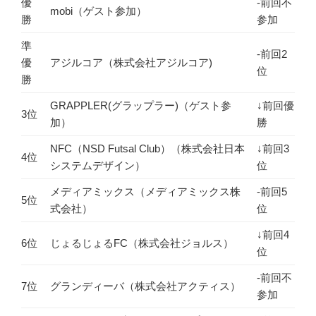
優
-前回不
mobi（ゲスト参加）
勝
参加
準
-前回2
優
アジルコア（株式会社アジルコア)
位
勝
GRAPPLER(グラップラー)（ゲスト参
↓前回優
3位
加）
勝
NFC（NSD Futsal Club）（株式会社日本
↓前回3
4位
システムデザイン）
位
メディアミックス（メディアミックス株
-前回5
5位
式会社）
位
↓前回4
6位
じょるじょるFC（株式会社ジョルス）
位
-前回不
7位
グランディーバ（株式会社アクティス）
参加