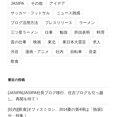
JASIPA
その他
アイデア
サッカー・フットサル
ニュース雑感
ブログ活用方法
プレスリリース
ラーメン
三ツ星ラーメン
仕事
勉強
所信表明
料理
昔の仕事
映画
東北
東日本大震災
求人
渋谷
漫画・アニメ
社内
自転車
音楽
飲食
最近の投稿
[JASIPA]JASIPA社長ブログ移行、住吉ブログも引っ越
し。再開を待て！
[社内][飲食]オフィスミヨシ、2014夏の第4弾は「熱湯1
分」特集！