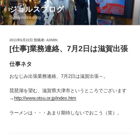
コ
ジョルスブログ
ン
Sumiyoshi's Blog
テ
ン
ツ
投
2011年6月22日
投稿者:
ADMIN
へ
稿
[仕事]業務連絡、7月2日は滋賀出張
ス
日:
キ
ッ
仕事ネタ
プ
おなじみ出張業務連絡、7月2日は滋賀出張～。
琵琶湖を望む、滋賀県大津市というところでございます
→
http://www.otsu.or.jp/index.htm
ラーメンは・・・あまり期待しないでおこう（笑）。