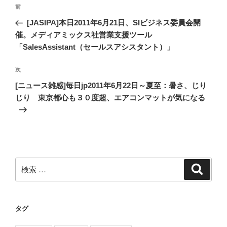
投
過
前
稿
去
[JASIPA]本日2011年6月21日、SIビジネス委員会開
ナ
の
催。メディアミックス社営業支援ツール
ビ
投
「SalesAssistant（セールスアシスタント）」
稿
ゲ
次
次
ー
の
[ニュース雑感]毎日jp2011年6月22日～夏至：暑さ、じり
シ
投
じり 東京都心も３０度超、エアコンマットが気になる
ョ
稿
ン
検
検
索
索:
タグ