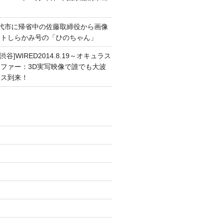
能代市に帰省中の佐藤取締役から画像
ートしらかみ号の「ひのちゃん」
渋谷]WIRED2014.8.19～オキュラス
ファー：3D実写映像で誰でも大波
ンス到来！