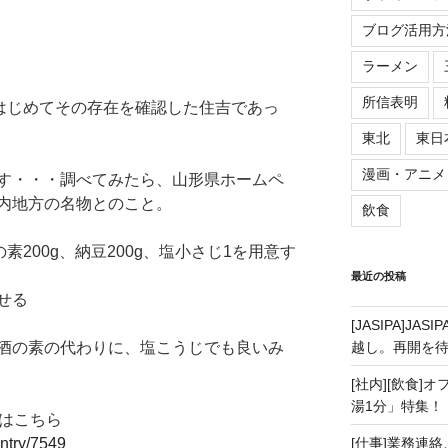
ブログ活用方
ラーメン
所信表明
はじめてその存在を確認した住吉であっ
東北
東日
漫画・アニメ
す・・・調べてみたら、山形県ホームペ
内地方の名物とのこと。
飲食
素200g、納豆200g、塩小さじ1を用意す
最近の投稿
せる
[JASIPA]J
酒の素の代わりに、塩こうじでも良いみ
越し。再開を
[社内][飲食]
湯1分」特集！
方はこちら
/entry/7549
[仕事]業務連絡