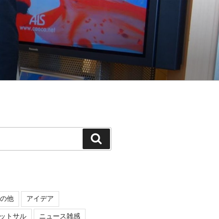
検
索
の他
アイデア
ットサル
ニュース雑感