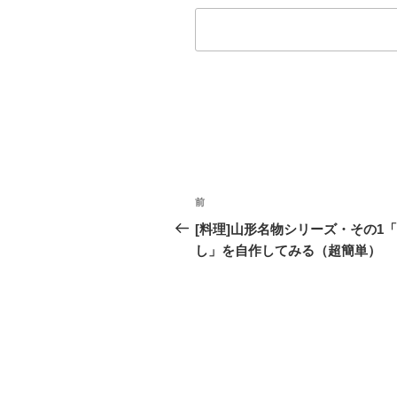
投
前
過
稿
去
[料理]山形名物シリーズ・その1
の
し」を自作してみる（超簡単）
ナ
投
ビ
稿
ゲ
ー
シ