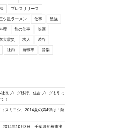
法
プレスリリース
三ツ星ラーメン
仕事
勉強
料理
昔の仕事
映画
本大震災
求人
渋谷
社内
自転車
音楽
ASIPA社長ブログ移行、住吉ブログも引っ
待て！
オフィスミヨシ、2014夏の第4弾は「熱
、2014年10月3日、千葉県船橋市出