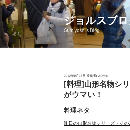
コ
ン
ジョルスブロ
テ
ン
Sumiyoshi's Blog
ツ
へ
ス
キ
ッ
プ
投
2012年9月16日
投稿者:
ADMIN
稿
[料理]山形名物シ
日:
がウマい！
料理ネタ
昨日の山形名物シリーズ・その