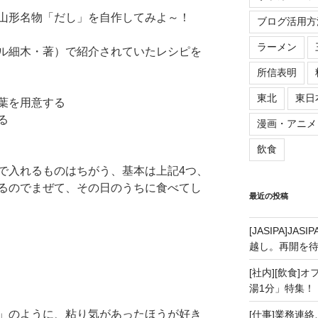
山形名物「だし」を自作してみよ～！
ブログ活用方
ラーメン
ル細木・著）で紹介されていたレシピを
所信表明
東北
東日
葉を用意する
る
漫画・アニメ
飲食
で入れるものはちがう、基本は上記4つ、
るのでまぜて、その日のうちに食べてし
最近の投稿
[JASIPA]J
越し。再開を
[社内][飲食]
湯1分」特集！
」のように、粘り気があったほうが好き
[仕事]業務連絡