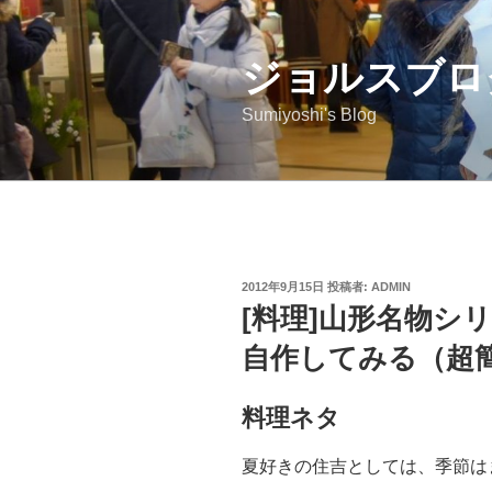
コ
ン
ジョルスブロ
テ
ン
Sumiyoshi's Blog
ツ
へ
ス
キ
ッ
プ
投
2012年9月15日
投稿者:
ADMIN
稿
[料理]山形名物シ
日:
自作してみる（超
料理ネタ
夏好きの住吉としては、季節は