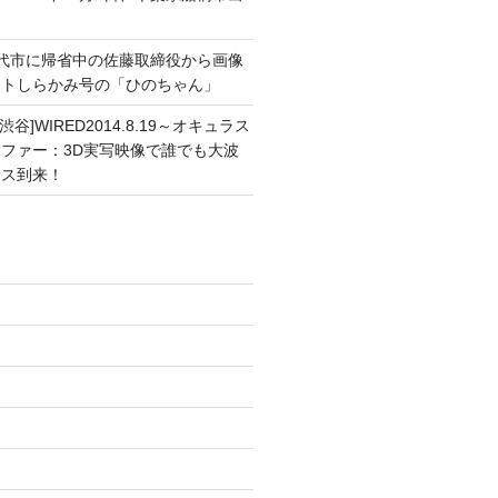
能代市に帰省中の佐藤取締役から画像
ートしらかみ号の「ひのちゃん」
渋谷]WIRED2014.8.19～オキュラス
ファー：3D実写映像で誰でも大波
ンス到来！