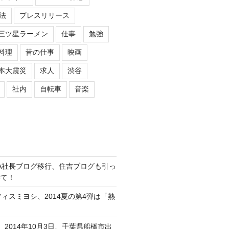
法
プレスリリース
三ツ星ラーメン
仕事
勉強
料理
昔の仕事
映画
本大震災
求人
渋谷
社内
自転車
音楽
ASIPA社長ブログ移行、住吉ブログも引っ
待て！
オフィスミヨシ、2014夏の第4弾は「熱
、2014年10月3日、千葉県船橋市出