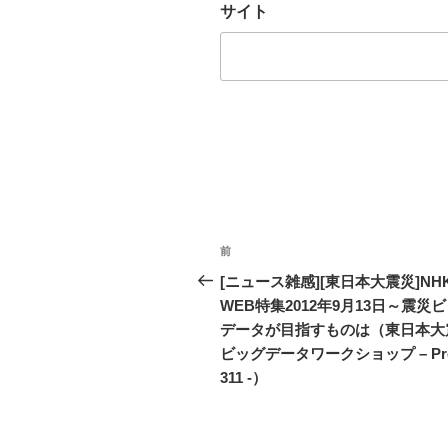
サイト
投
前
過
稿
去
[ニュース雑感][東日本大震災]NH
の
WEB特集2012年9月13日～震災
ナ
投
データが目指すものは（東日本大
ビ
稿
ビッグデータワークショップ – Proj
311 -）
ゲ
ー