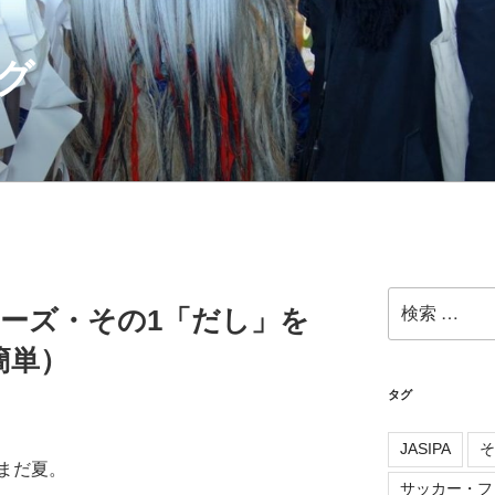
グ
検
リーズ・その1「だし」を
索:
簡単）
タグ
JASIPA
そ
まだ夏。
サッカー・フ