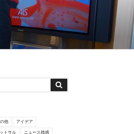
検
索
の他
アイデア
ットサル
ニュース雑感