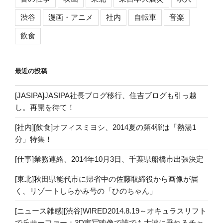
渋谷
漫画・アニメ
社内
自転車
音楽
飲食
最近の投稿
[JASIPA]JASIPA社長ブログ移行、住吉ブログも引っ越
し。再開を待て！
[社内][飲食]オフィスミヨシ、2014夏の第4弾は「熱湯1
分」特集！
[仕事]業務連絡、2014年10月3日、千葉県船橋市出張決定
[東北]秋田県能代市に帰省中の佐藤取締役から画像が届
く、リゾートしらかみ号の「ひのちゃん」
[ニュース雑感][渋谷]WIRED2014.8.19～オキュラスリフト
で丘サーファー：3D実写映像で誰でも大波に乗れるチャ