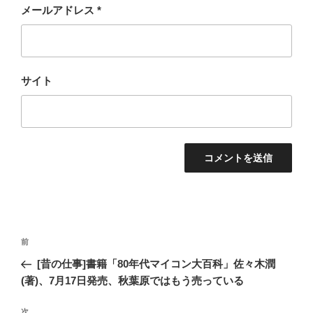
メールアドレス
*
サイト
投
過
前
稿
去
[昔の仕事]書籍「80年代マイコン大百科」佐々木潤
ナ
の
(著)、7月17日発売、秋葉原ではもう売っている
ビ
投
稿
次