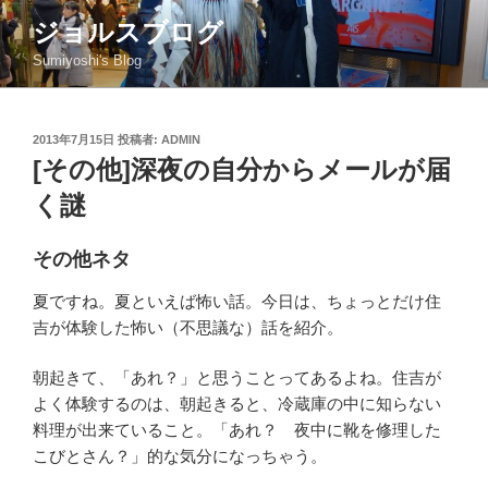
コ
ジョルスブログ
ン
Sumiyoshi's Blog
テ
ン
ツ
投
2013年7月15日
投稿者:
ADMIN
へ
稿
[その他]深夜の自分からメールが届
ス
日:
キ
く謎
ッ
プ
その他ネタ
夏ですね。夏といえば怖い話。今日は、ちょっとだけ住
吉が体験した怖い（不思議な）話を紹介。
朝起きて、「あれ？」と思うことってあるよね。住吉が
よく体験するのは、朝起きると、冷蔵庫の中に知らない
料理が出来ていること。「あれ？ 夜中に靴を修理した
こびとさん？」的な気分になっちゃう。