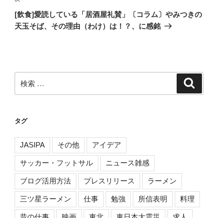
ゲ
次
の
ー
[飲食]愛読している「居酒屋礼賛」〔コラム〕やみつきの
投
天玉そば、その理由（わけ）は！？、に感銘
シ
稿
ョ
ン
検
検
索
索:
タグ
JASIPA
その他
アイデア
サッカー・フットサル
ニュース雑感
ブログ活用方法
プレスリリース
ラーメン
三ツ星ラーメン
仕事
勉強
所信表明
料理
昔の仕事
映画
東北
東日本大震災
求人