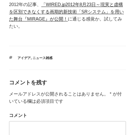
2012年の記事、
「WIRED.jp2012年8月23日～現実と虚構
を区別できなくする画期的新技術「SRシステム」を用い
た舞台『MIRAGE』が公開！
に通じる感覚か。試してみ
たい。
タ
アイデア
,
ニュース雑感
グ
コメントを残す
メールアドレスが公開されることはありません。
*
が付
いている欄は必須項目です
コメント