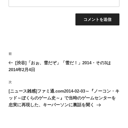
投
過
前
稿
去
[渋谷]「おぉ、雪だぞ」「雪だ！」2014・その3は
ナ
の
2014年2月4日
ビ
投
稿
ゲ
次
次
の
ー
[ニュース雑感]ファミ通.com2014-02-03～『ノーコン・キ
投
ッド～ぼくらのゲーム史～』で当時のゲームセンターを
シ
稿
忠実に再現した、キーパーソンに裏話を聞く
ョ
ン