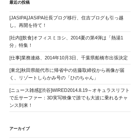
最近の投稿
[JASIPA]JASIPA社長ブログ移行、住吉ブログも引っ越
し。再開を待て！
[社内][飲食]オフィスミヨシ、2014夏の第4弾は「熱湯1
分」特集！
[仕事]業務連絡、2014年10月3日、千葉県船橋市出張決定
[東北]秋田県能代市に帰省中の佐藤取締役から画像が届
く、リゾートしらかみ号の「ひのちゃん」
[ニュース雑感][渋谷]WIRED2014.8.19～オキュラスリフト
で丘サーファー：3D実写映像で誰でも大波に乗れるチャ
ンス到来！
アーカイブ