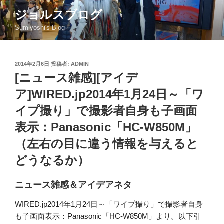
コ
ジョルスブログ
ン
Sumiyoshi's Blog
テ
ン
ツ
投
2014年2月6日
投稿者:
ADMIN
へ
稿
[ニュース雑感][アイデ
ス
日:
キ
ア]WIRED.jp2014年1月24日～「ワ
ッ
イプ撮り」で撮影者自身も子画面
プ
表示：Panasonic「HC-W850M」
（左右の目に違う情報を与えると
どうなるか）
ニュース雑感＆アイデアネタ
WIRED.jp2014年1月24日～「ワイプ撮り」で撮影者自身
も子画面表示：Panasonic「HC-W850M」
より。以下引