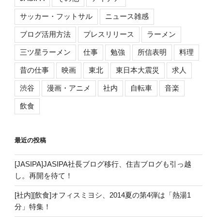
サッカー・フットサル
ニュース雑感
ブログ活用方法
プレスリリース
ラーメン
三ツ星ラーメン
仕事
勉強
所信表明
料理
昔の仕事
映画
東北
東日本大震災
求人
渋谷
漫画・アニメ
社内
自転車
音楽
飲食
最近の投稿
[JASIPA]JASIPA社長ブログ移行、住吉ブログも引っ越
し。再開を待て！
[社内][飲食]オフィスミヨシ、2014夏の第4弾は「熱湯1
分」特集！