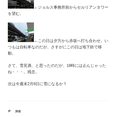
←ジョルス事務所前からセルリアンタワー
を望む。
←この日は夕方から赤坂へ打ち合わせ。い
つもは自転車なのだが、さすがにこの日は地下鉄で移
動。
さて、雪見酒、と思ったのだが、18時には止んじゃった
ね・・・。残念。
次は今週末2月8日に雪になるか？
タ
渋谷
グ