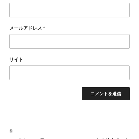
メールアドレス
*
サイト
投
過
前
稿