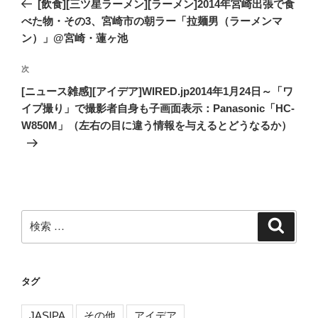
去
[飲食][三ツ星ラーメン][ラーメン]2014年宮崎出張で食
ナ
の
べた物・その3、宮崎市の朝ラー「拉麺男（ラーメンマ
ビ
投
ン）」@宮崎・蓮ヶ池
稿
ゲ
次
次
ー
の
[ニュース雑感][アイデア]WIRED.jp2014年1月24日～「ワ
シ
投
イプ撮り」で撮影者自身も子画面表示：Panasonic「HC-
ョ
稿
W850M」（左右の目に違う情報を与えるとどうなるか）
ン
検
検
索
索:
タグ
JASIPA
その他
アイデア