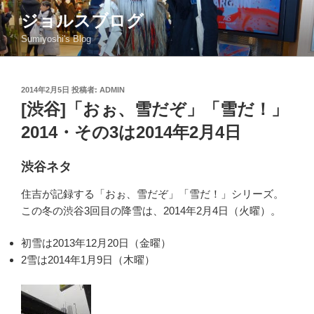
コ
ジョルスブログ
ン
Sumiyoshi's Blog
テ
ン
ツ
投
2014年2月5日
投稿者:
ADMIN
へ
稿
[渋谷]「おぉ、雪だぞ」「雪だ！」
ス
日:
キ
2014・その3は2014年2月4日
ッ
プ
渋谷ネタ
住吉が記録する「おぉ、雪だぞ」「雪だ！」シリーズ。
この冬の渋谷3回目の降雪は、2014年2月4日（火曜）。
初雪は2013年12月20日（金曜）
2雪は2014年1月9日（木曜）