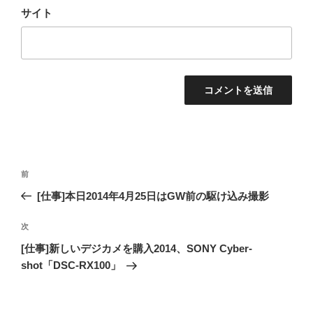
サイト
投
過
前
稿
去
[仕事]本日2014年4月25日はGW前の駆け込み撮影
ナ
の
ビ
投
次
次
稿
ゲ
の
[仕事]新しいデジカメを購入2014、SONY Cyber-
投
ー
shot「DSC-RX100」
稿
シ
ョ