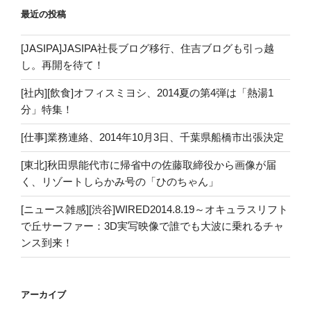
最近の投稿
[JASIPA]JASIPA社長ブログ移行、住吉ブログも引っ越
し。再開を待て！
[社内][飲食]オフィスミヨシ、2014夏の第4弾は「熱湯1
分」特集！
[仕事]業務連絡、2014年10月3日、千葉県船橋市出張決定
[東北]秋田県能代市に帰省中の佐藤取締役から画像が届
く、リゾートしらかみ号の「ひのちゃん」
[ニュース雑感][渋谷]WIRED2014.8.19～オキュラスリフト
で丘サーファー：3D実写映像で誰でも大波に乗れるチャ
ンス到来！
アーカイブ