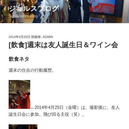
コ
ジョルスブログ
ン
Sumiyoshi's Blog
テ
ン
ツ
投
2014年4月26日
投稿者:
ADMIN
へ
稿
[飲食]週末は友人誕生日＆ワイン会
ス
日:
キ
ッ
飲食ネタ
プ
週末の住吉の行動履歴。
←2014年4月25日（金曜）は、撮影後に、友人
誕生日会に参加。飛び回る主役（笑）。