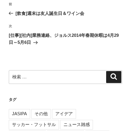
投
過
前
稿
去
[飲食]週末は友人誕生日＆ワイン会
ナ
の
ビ
投
次
次
稿
ゲ
の
[仕事][社内]業務連絡、ジョルス2014年春期休暇は4月29
投
ー
日～5月6日
稿
シ
ョ
ン
検
検
索
索:
タグ
JASIPA
その他
アイデア
サッカー・フットサル
ニュース雑感