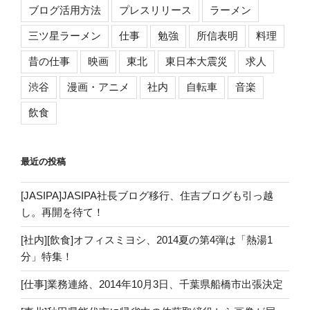
ブログ活用方法
プレスリリース
ラーメン
三ツ星ラーメン
仕事
勉強
所信表明
料理
昔の仕事
映画
東北
東日本大震災
求人
渋谷
漫画・アニメ
社内
自転車
音楽
飲食
最近の投稿
[JASIPA]JASIPA社長ブログ移行、住吉ブログも引っ越
し。再開を待て！
[社内][飲食]オフィスミヨシ、2014夏の第4弾は「熱湯1
分」特集！
[仕事]業務連絡、2014年10月3日、千葉県船橋市出張決定