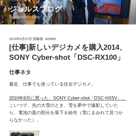
コ
ジョルスブログ
ン
Sumiyoshi's Blog
テ
ン
ツ
投
2014年4月27日
投稿者:
ADMIN
へ
稿
[仕事]新しいデジカメを購入2014、
ス
日:
キ
SONY Cyber-shot「DSC-RX100」
ッ
プ
仕事ネタ
最近、仕事でも使っている住吉デジカメ。
2010年8月に買った、SONY Cyber-shot「DSC-HX5V」。
こいつで、先の大雪のとき、雪を夢中で撮影していた
ら、電池の蓋の部分を落下＆紛失（雪にまみれて見つか
らなかった）。