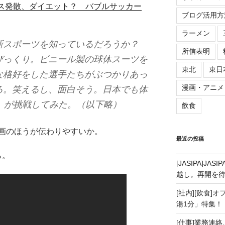
トレス発散、ダイエット？ バブルサッカー
ブログ活用方
ラーメン
新スポーツを知っているだろうか？
所信表明
びっくり。ビニール製の球体スーツを
東北
東日
な格好をした選手たちがぶつかりあっ
漫画・アニメ
る。笑えるし、面白そう。日本でも体
）が挑戦してみた。（以下略）
飲食
画のほうが伝わりやすいか。
最近の投稿
ら。
[JASIPA]J
越し。再開を
[社内][飲食]
湯1分」特集！
[仕事]業務連絡