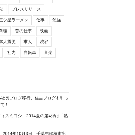
法
プレスリリース
三ツ星ラーメン
仕事
勉強
料理
昔の仕事
映画
本大震災
求人
渋谷
社内
自転車
音楽
ASIPA社長ブログ移行、住吉ブログも引っ
待て！
オフィスミヨシ、2014夏の第4弾は「熱
、2014年10月3日、千葉県船橋市出