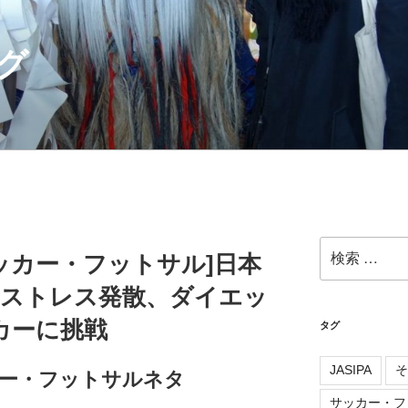
グ
検
サッカー・フットサル]日本
索:
/3～ストレス発散、ダイエッ
カーに挑戦
タグ
JASIPA
そ
ー・フットサルネタ
サッカー・フ