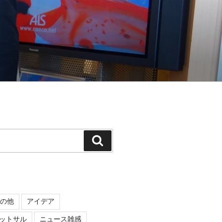
検
索
の他
アイデア
ットサル
ニュース雑感