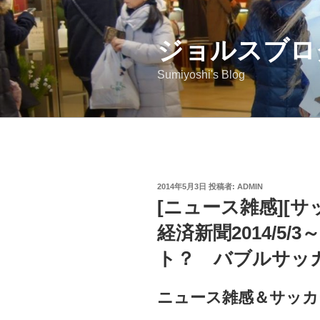
コ
ン
ジョルスブロ
テ
ン
Sumiyoshi's Blog
ツ
へ
ス
キ
ッ
プ
投
2014年5月3日
投稿者:
ADMIN
稿
[ニュース雑感][
日:
経済新聞2014/5
ト？ バブルサッ
ニュース雑感＆サッカ