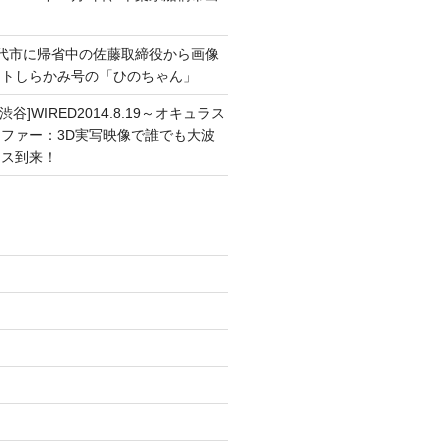
能代市に帰省中の佐藤取締役から画像
ートしらかみ号の「ひのちゃん」
渋谷]WIRED2014.8.19～オキュラス
ファー：3D実写映像で誰でも大波
ンス到来！