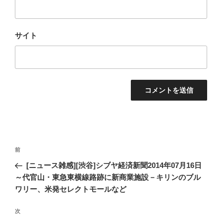
サイト
投
過
前
稿
去
[ニュース雑感][渋谷]シブヤ経済新聞2014年07月16日
ナ
の
～代官山・東急東横線路跡に新商業施設－キリンのブル
ビ
投
ワリー、米発セレクトモールなど
稿
ゲ
次
次
ー