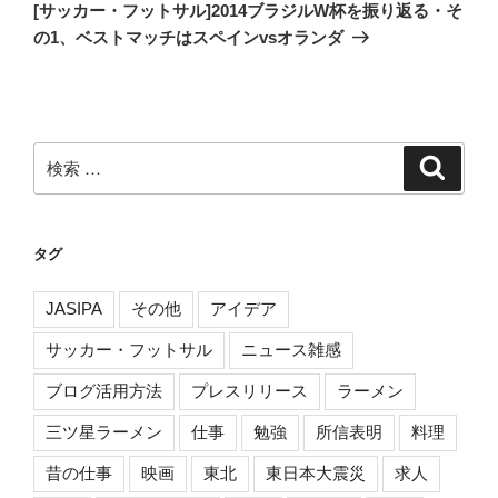
の
[サッカー・フットサル]2014ブラジルW杯を振り返る・そ
シ
投
の1、ベストマッチはスペインvsオランダ
ョ
稿
ン
検
検
索
索:
タグ
JASIPA
その他
アイデア
サッカー・フットサル
ニュース雑感
ブログ活用方法
プレスリリース
ラーメン
三ツ星ラーメン
仕事
勉強
所信表明
料理
昔の仕事
映画
東北
東日本大震災
求人