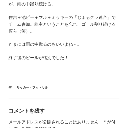
が、雨の中蹴り続ける。
住吉＋池ピー＋マル＋ミッキーの「じょるグラ連合」で
チーム参加。株主ということを忘れ、ゴール割り続ける
僕ら（笑）。
たまには雨の中蹴るのもいいよね～。
終了後のビールが格別でした！
タ
サッカー・フットサル
グ
コメントを残す
メールアドレスが公開されることはありません。
*
が付