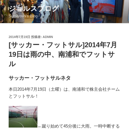
コ
ジョルスブログ
ン
Sumiyoshi's Blog
テ
ン
ツ
投
2014年7月19日
投稿者:
ADMIN
へ
稿
[サッカー・フットサル]2014年7月
ス
日:
キ
19日は雨の中、南浦和でフットサ
ッ
ル
プ
サッカー・フットサルネタ
本日2014年7月19日（土曜）は、南浦和で株主会社チーム
とフットサル！
←蹴り始めて45分後に大雨。一時中断する