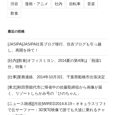
渋谷
漫画・アニメ
社内
自転車
音楽
飲食
最近の投稿
[JASIPA]JASIPA社長ブログ移行、住吉ブログも引っ越
し。再開を待て！
[社内][飲食]オフィスミヨシ、2014夏の第4弾は「熱湯1
分」特集！
[仕事]業務連絡、2014年10月3日、千葉県船橋市出張決定
[東北]秋田県能代市に帰省中の佐藤取締役から画像が届
く、リゾートしらかみ号の「ひのちゃん」
[ニュース雑感][渋谷]WIRED2014.8.19～オキュラスリフト
で丘サーファー：3D実写映像で誰でも大波に乗れるチャ