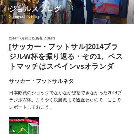
コ
ジョルスブログ
ン
Sumiyoshi's Blog
テ
ン
ツ
投
2014年7月20日
投稿者:
ADMIN
へ
稿
[サッカー・フットサル]2014ブラ
ス
日:
キ
ジルW杯を振り返る・その1、ベス
ッ
トマッチはスペインvsオランダ
プ
サッカー・フットサルネタ
日本敗戦のショックでなかなか総括できなかった2014ブ
ラジルW杯。ようやく決勝戦まで観直せたので、ここで
レポートしておこう。