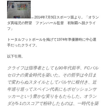
←2014年7月9日スポーツ面より。「オラン
ダ異端児の野望 ファンハール監督 初制覇へ脱クライ
フ」
トータルフットボールを掲げて1974年準優勝時に中心選
手だったクライフ。
以下引用。
クライフは指導者としても90年代前半、FCバル
セロナの黄金時代を築いた。その哲学は今日ま
で変わらぬスタイルとしてバルサに根付き、近
年巡り巡ってスペイン代表にもポゼッションサ
ッカーという豊かな実りをもたらした。オラン
ダが5-1のスコアで粉砕したものは、一時代を築