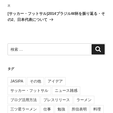
稿
ゲ
次
次
の
ー
[サッカー・フットサル]2014ブラジルW杯を振り返る・そ
投
の2、日本代表について
シ
稿
ョ
ン
検
検
索
索:
タグ
JASIPA
その他
アイデア
サッカー・フットサル
ニュース雑感
ブログ活用方法
プレスリリース
ラーメン
三ツ星ラーメン
仕事
勉強
所信表明
料理