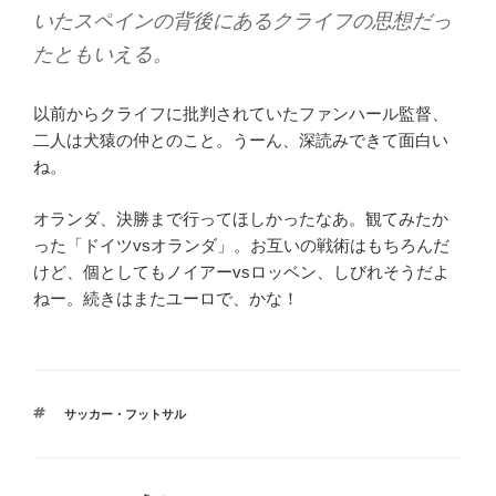
いたスペインの背後にあるクライフの思想だっ
たともいえる。
以前からクライフに批判されていたファンハール監督、
二人は犬猿の仲とのこと。うーん、深読みできて面白い
ね。
オランダ、決勝まで行ってほしかったなあ。観てみたか
った「ドイツvsオランダ」。お互いの戦術はもちろんだ
けど、個としてもノイアーvsロッベン、しびれそうだよ
ねー。続きはまたユーロで、かな！
タ
サッカー・フットサル
グ