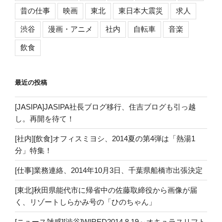
昔の仕事
映画
東北
東日本大震災
求人
渋谷
漫画・アニメ
社内
自転車
音楽
飲食
最近の投稿
[JASIPA]JASIPA社長ブログ移行、住吉ブログも引っ越
し。再開を待て！
[社内][飲食]オフィスミヨシ、2014夏の第4弾は「熱湯1
分」特集！
[仕事]業務連絡、2014年10月3日、千葉県船橋市出張決定
[東北]秋田県能代市に帰省中の佐藤取締役から画像が届
く、リゾートしらかみ号の「ひのちゃん」
[ニュース雑感][渋谷]WIRED2014.8.19～オキュラスリフト