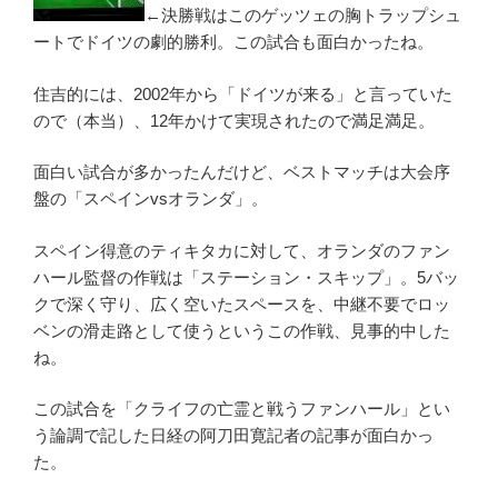
←決勝戦はこのゲッツェの胸トラップシュ
ートでドイツの劇的勝利。この試合も面白かったね。
住吉的には、2002年から「ドイツが来る」と言っていた
ので（本当）、12年かけて実現されたので満足満足。
面白い試合が多かったんだけど、ベストマッチは大会序
盤の「スペインvsオランダ」。
スペイン得意のティキタカに対して、オランダのファン
ハール監督の作戦は「ステーション・スキップ」。5バッ
クで深く守り、広く空いたスペースを、中継不要でロッ
ベンの滑走路として使うというこの作戦、見事的中した
ね。
この試合を「クライフの亡霊と戦うファンハール」とい
う論調で記した日経の阿刀田寛記者の記事が面白かっ
た。