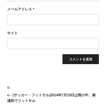
メールアドレス
*
サイト
投
過
前
稿
去
[サッカー・フットサル]2014年7月19日は雨の中、南
ナ
の
浦和でフットサル
ビ
投