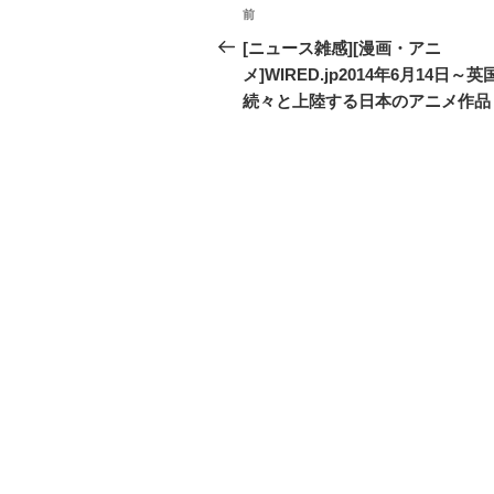
投
前
過
稿
去
[ニュース雑感][漫画・アニ
の
メ]WIRED.jp2014年6月14日～英
ナ
投
続々と上陸する日本のアニメ作品
ビ
稿
ゲ
ー
シ
ョ
ン