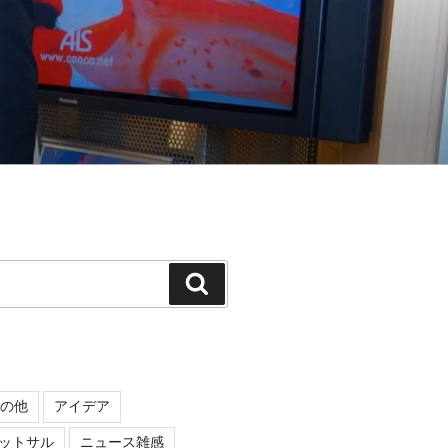
検
索
の他
アイデア
ットサル
ニュース雑感