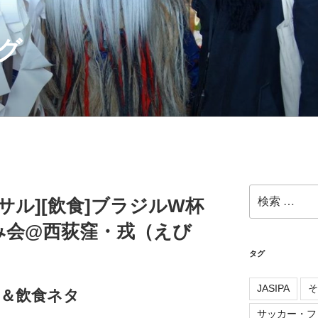
グ
検
サル][飲食]ブラジルW杯
索:
み会@西荻窪・戎（えび
タグ
JASIPA
そ
＆飲食ネタ
サッカー・フ