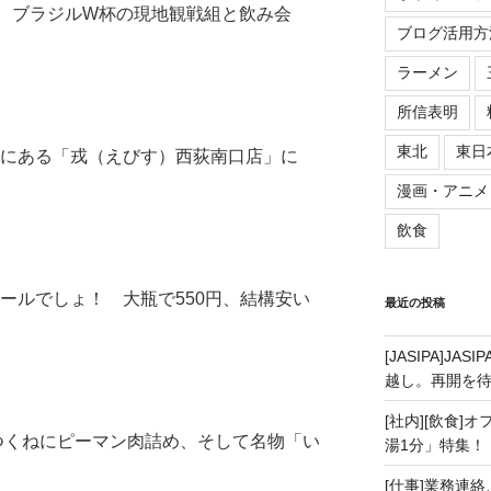
）は、ブラジルW杯の現地観戦組と飲み会
ブログ活用方
ラーメン
所信表明
東北
東日
にある「戎（えびす）西荻南口店」に
漫画・アニメ
飲食
ールでしょ！ 大瓶で550円、結構安い
最近の投稿
[JASIPA]J
越し。再開を
[社内][飲食]
つくねにピーマン肉詰め、そして名物「い
湯1分」特集！
[仕事]業務連絡