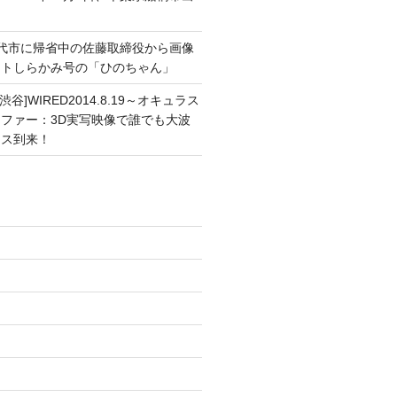
能代市に帰省中の佐藤取締役から画像
ートしらかみ号の「ひのちゃん」
渋谷]WIRED2014.8.19～オキュラス
ファー：3D実写映像で誰でも大波
ンス到来！