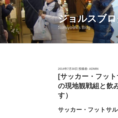
コ
ン
ジョルスブロ
テ
ン
Sumiyoshi's Blog
ツ
へ
ス
キ
ッ
プ
投
2014年7月30日
投稿者:
ADMIN
稿
[サッカー・フット
日:
の現地観戦組と飲
す）
サッカー・フットサル