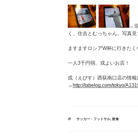
←
く、住吉とむっちゃん。写真見
ますますロシアW杯に行きたく
一人3千円弱、戎よいお店！
戎（えびす）西荻南口店の情報
→
http://tabelog.com/tokyo/A1
タ
サッカー・フットサル
,
飲食
グ