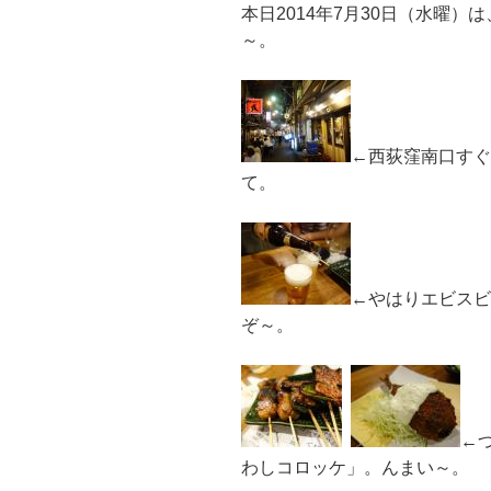
本日2014年7月30日（水曜
～。
←西荻窪南口すぐ
て。
←やはりエビスビ
ぞ～。
←
わしコロッケ」。んまい～。