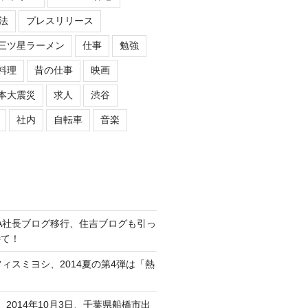
法
プレスリリース
三ツ星ラーメン
仕事
勉強
料理
昔の仕事
映画
本大震災
求人
渋谷
社内
自転車
音楽
ASIPA社長ブログ移行、住吉ブログも引っ
待て！
オフィスミヨシ、2014夏の第4弾は「熱
、2014年10月3日、千葉県船橋市出