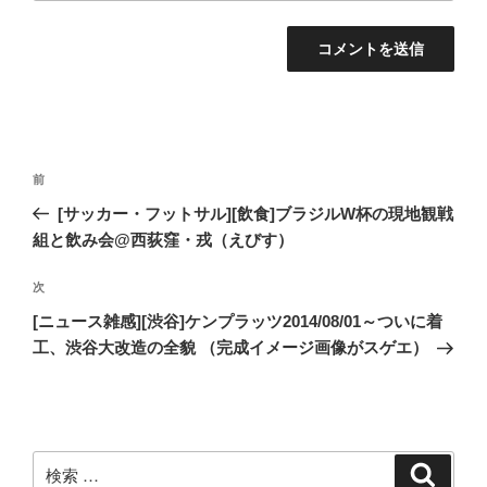
投
過
前
稿
去
[サッカー・フットサル][飲食]ブラジルW杯の現地観戦
ナ
の
組と飲み会@西荻窪・戎（えびす）
ビ
投
稿
ゲ
次
次
の
ー
[ニュース雑感][渋谷]ケンプラッツ2014/08/01～ついに着
投
工、渋谷大改造の全貌 （完成イメージ画像がスゲエ）
シ
稿
ョ
ン
検
検
索