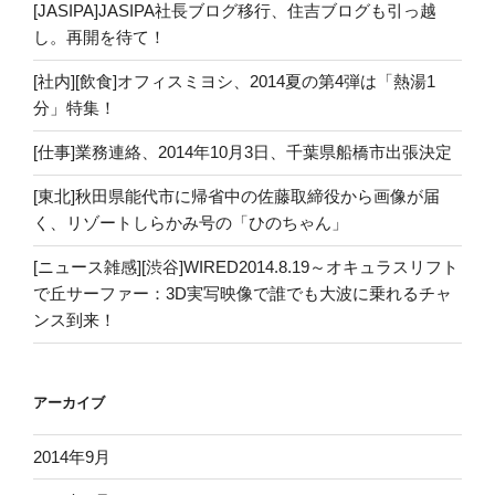
[JASIPA]JASIPA社長ブログ移行、住吉ブログも引っ越
し。再開を待て！
[社内][飲食]オフィスミヨシ、2014夏の第4弾は「熱湯1
分」特集！
[仕事]業務連絡、2014年10月3日、千葉県船橋市出張決定
[東北]秋田県能代市に帰省中の佐藤取締役から画像が届
く、リゾートしらかみ号の「ひのちゃん」
[ニュース雑感][渋谷]WIRED2014.8.19～オキュラスリフト
で丘サーファー：3D実写映像で誰でも大波に乗れるチャ
ンス到来！
アーカイブ
2014年9月