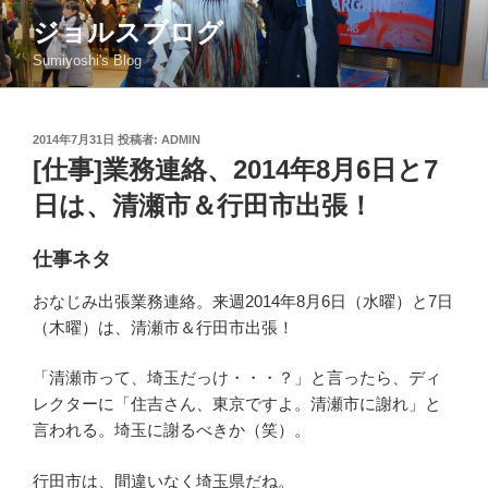
コ
ジョルスブログ
ン
Sumiyoshi's Blog
テ
ン
ツ
投
2014年7月31日
投稿者:
ADMIN
へ
稿
[仕事]業務連絡、2014年8月6日と7
ス
日:
キ
日は、清瀬市＆行田市出張！
ッ
プ
仕事ネタ
おなじみ出張業務連絡。来週2014年8月6日（水曜）と7日
（木曜）は、清瀬市＆行田市出張！
「清瀬市って、埼玉だっけ・・・？」と言ったら、ディ
レクターに「住吉さん、東京ですよ。清瀬市に謝れ」と
言われる。埼玉に謝るべきか（笑）。
行田市は、間違いなく埼玉県だね。