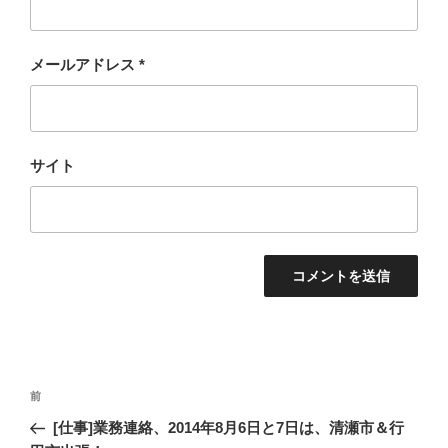
メールアドレス
*
サイト
投
過
前
稿
去
[仕事]業務連絡、2014年8月6日と7日は、清瀬市＆行
ナ
の