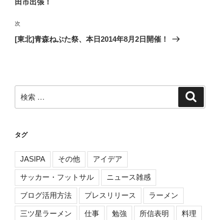
田市出張！
ビ
投
稿
ゲ
次
次
の
ー
[東北]青森ねぶた祭、本日2014年8月2日開催！
投
シ
稿
ョ
ン
検
検
索
索:
タグ
JASIPA
その他
アイデア
サッカー・フットサル
ニュース雑感
ブログ活用方法
プレスリリース
ラーメン
三ツ星ラーメン
仕事
勉強
所信表明
料理