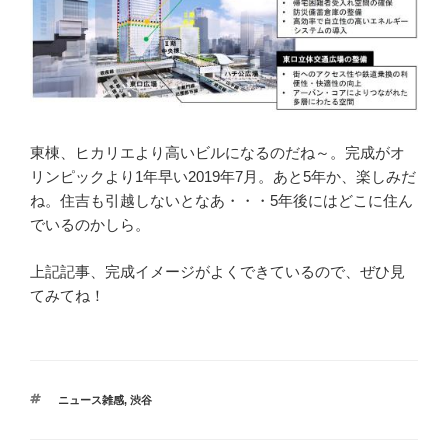
東棟、ヒカリエより高いビルになるのだね～。完成がオ
リンピックより1年早い2019年7月。あと5年か、楽しみだ
ね。住吉も引越しないとなあ・・・5年後にはどこに住ん
でいるのかしら。
上記記事、完成イメージがよくできているので、ぜひ見
てみてね！
タ
ニュース雑感
,
渋谷
グ