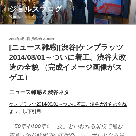
コ
ジョルスブログ
ン
Sumiyoshi's Blog
テ
ン
ツ
投
2014年8月1日
投稿者:
ADMIN
へ
稿
[ニュース雑感][渋谷]ケンプラッツ
ス
日:
キ
2014/08/01～ついに着工、渋谷大改
ッ
造の全貌 （完成イメージ画像がス
プ
ゲエ）
ニュース雑感＆渋谷ネタ
ケンプラッツ2014/08/01～ついに着工、渋谷大改造の全貌
より。以下引用。
「50年や100年に一度」といわれる規模で進む
東京・渋谷駅周辺の再開発。シンボルとなる最