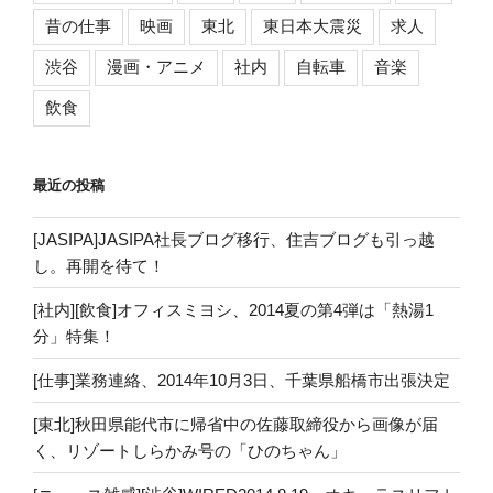
昔の仕事
映画
東北
東日本大震災
求人
渋谷
漫画・アニメ
社内
自転車
音楽
飲食
最近の投稿
[JASIPA]JASIPA社長ブログ移行、住吉ブログも引っ越
し。再開を待て！
[社内][飲食]オフィスミヨシ、2014夏の第4弾は「熱湯1
分」特集！
[仕事]業務連絡、2014年10月3日、千葉県船橋市出張決定
[東北]秋田県能代市に帰省中の佐藤取締役から画像が届
く、リゾートしらかみ号の「ひのちゃん」