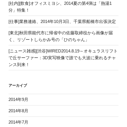
[社内][飲食]オフィスミヨシ、2014夏の第4弾は「熱湯1
分」特集！
[仕事]業務連絡、2014年10月3日、千葉県船橋市出張決定
[東北]秋田県能代市に帰省中の佐藤取締役から画像が届
く、リゾートしらかみ号の「ひのちゃん」
[ニュース雑感][渋谷]WIRED2014.8.19～オキュラスリフト
で丘サーファー：3D実写映像で誰でも大波に乗れるチャ
ンス到来！
アーカイブ
2014年9月
2014年8月
2014年7月