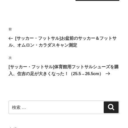
投
過
前
稿
去
[サッカー・フットサル]お盆前のサッカー＆フットサ
ナ
の
ル、オムロン・カラダスキャン測定
ビ
投
稿
ゲ
次
次
の
ー
[サッカー・フットサル]体育館用フットサルシューズを購
投
入、住吉の足が大きくなった！（25.5→26.5cm）
シ
稿
ョ
ン
検
検
索
索: