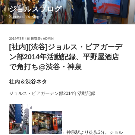
コ
ジョルスブログ
ン
Sumiyoshi's Blog
テ
ン
ツ
投
2014年8月4日
投稿者:
ADMIN
へ
稿
[社内][渋谷]ジョルス・ビアガーデ
ス
日:
キ
ン部2014年活動記録、平野屋酒店
ッ
で角打ち@渋谷・神泉
プ
社内＆渋谷ネタ
ジョルス・ビアガーデン部2014年活動記録
←神泉駅より徒歩3分。ジョル