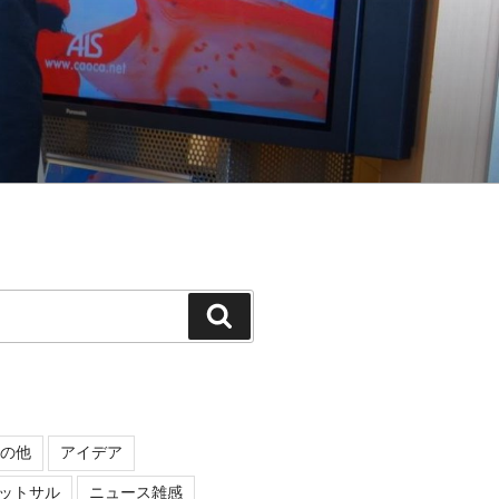
検
索
の他
アイデア
ットサル
ニュース雑感