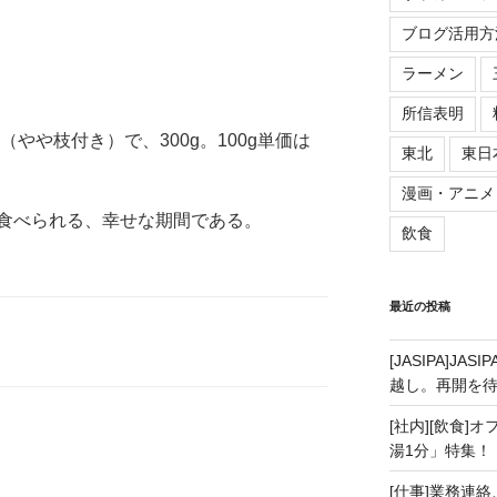
。
ブログ活用方
ラーメン
所信表明
やや枝付き）で、300g。100g単価は
東北
東日
漫画・アニメ
食べられる、幸せな期間である。
飲食
最近の投稿
[JASIPA]J
越し。再開を
[社内][飲食]
湯1分」特集！
[仕事]業務連絡