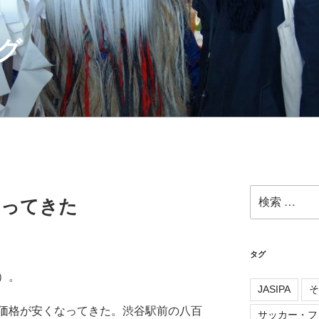
グ
検
なってきた
索:
タグ
）。
JASIPA
そ
価格が安くなってきた。渋谷駅前の八百
サッカー・フ