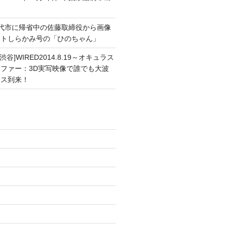
能代市に帰省中の佐藤取締役から画像
ートしらかみ号の「ひのちゃん」
渋谷]WIRED2014.8.19～オキュラス
ファー：3D実写映像で誰でも大波
ンス到来！