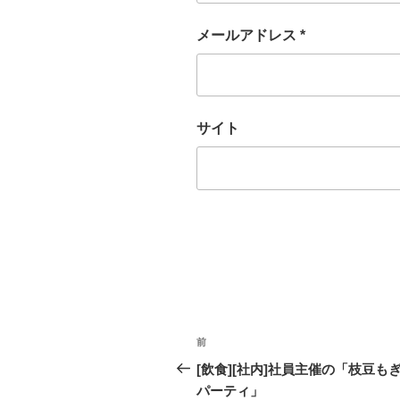
メールアドレス
*
サイト
投
前
過
稿
去
[飲食][社内]社員主催の「枝豆も
の
パーティ」