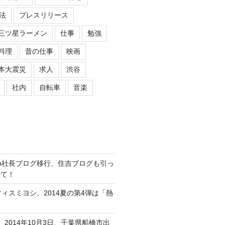
法
プレスリリース
三ツ星ラーメン
仕事
勉強
料理
昔の仕事
映画
本大震災
求人
渋谷
社内
自転車
音楽
ASIPA社長ブログ移行、住吉ブログも引っ
待て！
オフィスミヨシ、2014夏の第4弾は「熱
、2014年10月3日、千葉県船橋市出