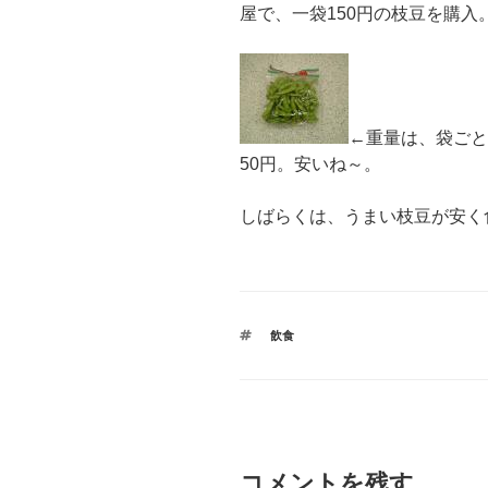
屋で、一袋150円の枝豆を購入
←重量は、袋ごと（
50円。安いね～。
しばらくは、うまい枝豆が安く
タ
飲食
グ
コメントを残す