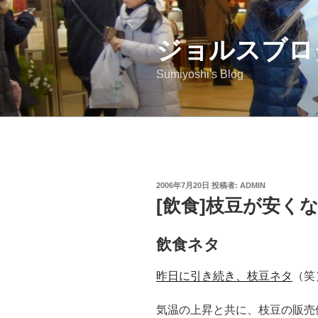
コ
ン
ジョルスブロ
テ
ン
Sumiyoshi's Blog
ツ
へ
ス
キ
ッ
プ
投
2006年7月20日
投稿者:
ADMIN
稿
[飲食]枝豆が安く
日:
飲食ネタ
昨日に引き続き、枝豆ネタ
（笑
気温の上昇と共に、枝豆の販売