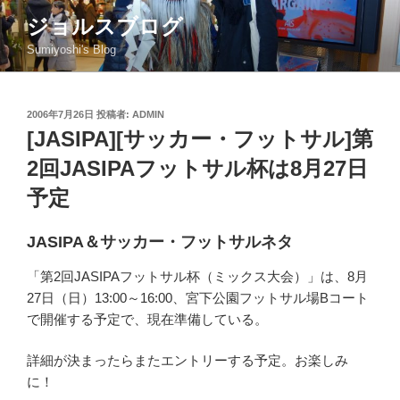
コ
ジョルスブログ
ン
Sumiyoshi's Blog
テ
ン
ツ
投
2006年7月26日
投稿者:
ADMIN
へ
稿
[JASIPA][サッカー・フットサル]第
ス
日:
キ
2回JASIPAフットサル杯は8月27日
ッ
予定
プ
JASIPA＆サッカー・フットサルネタ
「第2回JASIPAフットサル杯（ミックス大会）」は、8月
27日（日）13:00～16:00、宮下公園フットサル場Bコート
で開催する予定で、現在準備している。
詳細が決まったらまたエントリーする予定。お楽しみ
に！