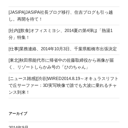
[JASIPA]JASIPA社長ブログ移行、住吉ブログも引っ越
し。再開を待て！
[社内][飲食]オフィスミヨシ、2014夏の第4弾は「熱湯1
分」特集！
[仕事]業務連絡、2014年10月3日、千葉県船橋市出張決定
[東北]秋田県能代市に帰省中の佐藤取締役から画像が届
く、リゾートしらかみ号の「ひのちゃん」
[ニュース雑感][渋谷]WIRED2014.8.19～オキュラスリフト
で丘サーファー：3D実写映像で誰でも大波に乗れるチャ
ンス到来！
アーカイブ
2014年9月