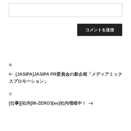
投
過
前
稿
去
[JASIPA]JASIPA PR委員会の新企画「メディアミック
ナ
の
スプロモーション」
ビ
投
稿
ゲ
次
次
の
ー
[仕事][社内]W-ZERO3[es]社内増殖中！
投
シ
稿
ョ
ン