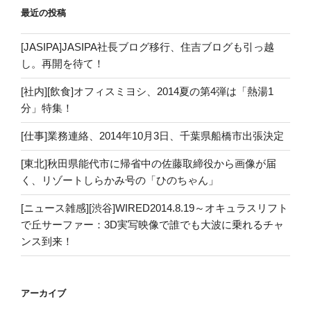
最近の投稿
[JASIPA]JASIPA社長ブログ移行、住吉ブログも引っ越
し。再開を待て！
[社内][飲食]オフィスミヨシ、2014夏の第4弾は「熱湯1
分」特集！
[仕事]業務連絡、2014年10月3日、千葉県船橋市出張決定
[東北]秋田県能代市に帰省中の佐藤取締役から画像が届
く、リゾートしらかみ号の「ひのちゃん」
[ニュース雑感][渋谷]WIRED2014.8.19～オキュラスリフト
で丘サーファー：3D実写映像で誰でも大波に乗れるチャ
ンス到来！
アーカイブ