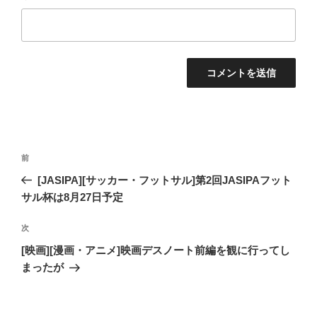
投
過
前
稿
去
[JASIPA][サッカー・フットサル]第2回JASIPAフット
ナ
の
サル杯は8月27日予定
ビ
投
稿
ゲ
次
次
の
ー
[映画][漫画・アニメ]映画デスノート前編を観に行ってし
投
まったが
シ
稿
ョ
ン