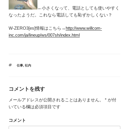
←小さくなって、電話としても使いやすく
なったようだ。これなら電話しても恥ずかしくない？
W-ZERO3[es]情報はこちら→
http://www.willcom-
inc.com/ja/lineup/ws/007sh/index.html
タ
仕事
,
社内
グ
コメントを残す
メールアドレスが公開されることはありません。
*
が付
いている欄は必須項目です
コメント