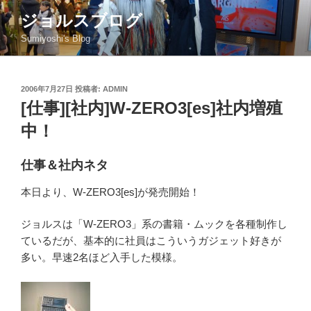
コ
ジョルスブログ
ン
Sumiyoshi's Blog
テ
ン
ツ
投
2006年7月27日
投稿者:
ADMIN
へ
稿
[仕事][社内]W-ZERO3[es]社内増殖
ス
日:
キ
中！
ッ
プ
仕事＆社内ネタ
本日より、W-ZERO3[es]が発売開始！
ジョルスは「W-ZERO3」系の書籍・ムックを各種制作し
ているだが、基本的に社員はこういうガジェット好きが
多い。早速2名ほど入手した模様。