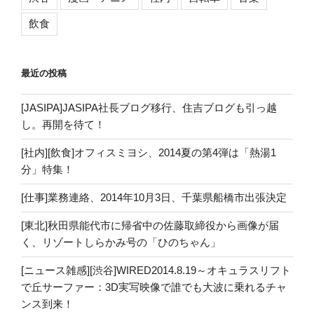
飲食
最近の投稿
[JASIPA]JASIPA社長ブログ移行、住吉ブログも引っ越
し。再開を待て！
[社内][飲食]オフィスミヨシ、2014夏の第4弾は「熱湯1
分」特集！
[仕事]業務連絡、2014年10月3日、千葉県船橋市出張決定
[東北]秋田県能代市に帰省中の佐藤取締役から画像が届
く、リゾートしらかみ号の「ひのちゃん」
[ニュース雑感][渋谷]WIRED2014.8.19～オキュラスリフト
で丘サーファー：3D実写映像で誰でも大波に乗れるチャ
ンス到来！