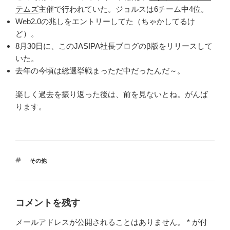
テムズ
主催で行われていた。ジョルスは6チーム中4位。
Web2.0の兆しをエントリーしてた（ちゃかしてるけ
ど）。
8月30日に、このJASIPA社長ブログのβ版をリリースして
いた。
去年の今頃は総選挙戦まっただ中だったんだ～。
楽しく過去を振り返った後は、前を見ないとね。がんば
ります。
タ
その他
グ
コメントを残す
メールアドレスが公開されることはありません。
*
が付