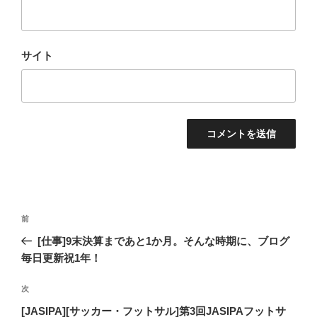
サイト
投
過
前
稿
去
[仕事]9末決算まであと1か月。そんな時期に、ブログ
ナ
の
毎日更新祝1年！
ビ
投
稿
ゲ
次
次
の
ー
[JASIPA][サッカー・フットサル]第3回JASIPAフットサ