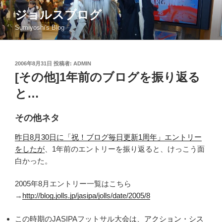
コ
ジョルスブログ
ン
Sumiyoshi's Blog
テ
ン
ツ
投
2006年8月31日
投稿者:
ADMIN
へ
稿
[その他]1年前のブログを振り返る
ス
日:
キ
と…
ッ
プ
その他ネタ
昨日8月30日に「祝！ブログ毎日更新1周年」エントリー
をしたが
、1年前のエントリーを振り返ると、けっこう面
白かった。
2005年8月エントリー一覧はこちら
→
http://blog.jolls.jp/jasipa/jolls/date/2005/8
この時期のJASIPAフットサル大会は、
アクション・シス