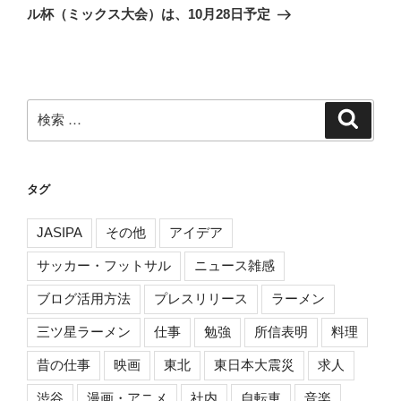
投
ル杯（ミックス大会）は、10月28日予定
シ
稿
ョ
ン
検
検
索
索:
タグ
JASIPA
その他
アイデア
サッカー・フットサル
ニュース雑感
ブログ活用方法
プレスリリース
ラーメン
三ツ星ラーメン
仕事
勉強
所信表明
料理
昔の仕事
映画
東北
東日本大震災
求人
渋谷
漫画・アニメ
社内
自転車
音楽