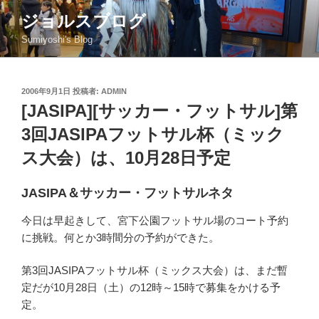
コ
ジョルスブログ
ン
Sumiyoshi's Blog
テ
ン
ツ
投
2006年9月1日
投稿者:
ADMIN
へ
稿
[JASIPA][サッカー・フットサル]第
ス
日:
キ
3回JASIPAフットサル杯（ミック
ッ
ス大会）は、10月28日予定
プ
JASIPA＆サッカー・フットサルネタ
今日は早起きして、宮下公園フットサル場のコート予約
に挑戦。何とか3時間分の予約ができた。
第3回JASIPAフットサル杯（ミックス大会）は、まだ暫
定だが10月28日（土）の12時～15時で募集をかける予
定。