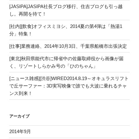
[JASIPA]JASIPA社長ブログ移行、住吉ブログも引っ越
し。再開を待て！
[社内][飲食]オフィスミヨシ、2014夏の第4弾は「熱湯1
分」特集！
[仕事]業務連絡、2014年10月3日、千葉県船橋市出張決定
[東北]秋田県能代市に帰省中の佐藤取締役から画像が届
く、リゾートしらかみ号の「ひのちゃん」
[ニュース雑感][渋谷]WIRED2014.8.19～オキュラスリフト
で丘サーファー：3D実写映像で誰でも大波に乗れるチャ
ンス到来！
アーカイブ
2014年9月