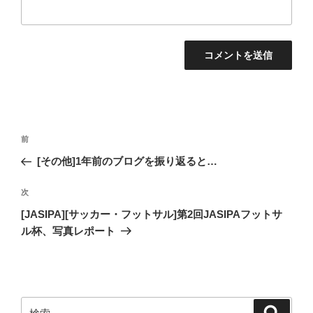
投
過
前
稿
去
[その他]1年前のブログを振り返ると…
ナ
の
ビ
投
次
次
稿
ゲ
の
[JASIPA][サッカー・フットサル]第2回JASIPAフットサ
投
ー
ル杯、写真レポート
稿
シ
ョ
ン
検
検