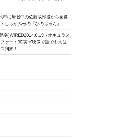
能代市に帰省中の佐藤取締役から画像
ートしらかみ号の「ひのちゃん」
渋谷]WIRED2014.8.19～オキュラス
ファー：3D実写映像で誰でも大波
ンス到来！