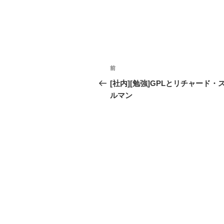
投
前
過
稿
去
[社内][勉強]GPLとリチャード・
の
ルマン
ナ
投
ビ
稿
ゲ
ー
シ
ョ
ン