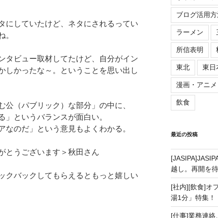
ブログ活用方
タにしていたけど、ネタにされるってい
ラーメン
ね。
所信表明
ンタビュー取材してたけど、自分がイン
東北
東日
かしかったな～。ということを思い出し
漫画・アニメ
飲食
む公（パブリック）な部分」の中に、
る」というバランスが面白い。
アなのだ」という意見もよくわかる。
最近の投稿
がとうございます＞秋田さん
[JASIPA]J
越し。再開を
ックバックしてもらえるともっと嬉しい
[社内][飲食]
湯1分」特集！
[仕事]業務連絡