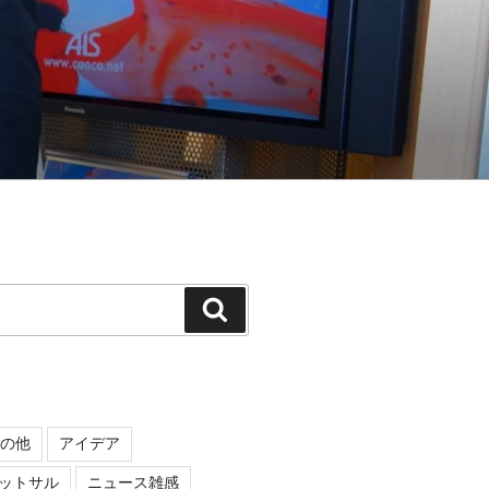
検
索
の他
アイデア
ットサル
ニュース雑感