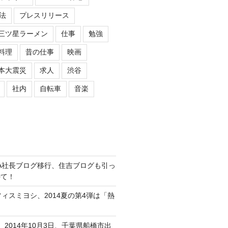
法
プレスリリース
三ツ星ラーメン
仕事
勉強
料理
昔の仕事
映画
本大震災
求人
渋谷
社内
自転車
音楽
ASIPA社長ブログ移行、住吉ブログも引っ
待て！
オフィスミヨシ、2014夏の第4弾は「熱
、2014年10月3日、千葉県船橋市出