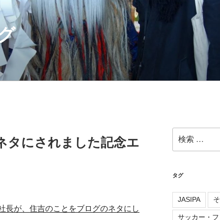
グ
検
グのネタにされました記念エ
索:
タグ
JASIPA
そ
社長が、住吉のことをブログのネタにし
サッカー・フ