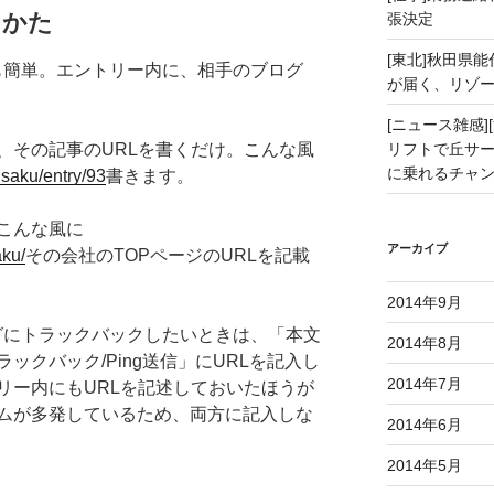
りかた
張決定
[東北]秋田県
ても簡単。エントリー内に、相手のブログ
が届く、リゾ
[ニュース雑感][
、その記事のURLを書くだけ。こんな風
リフトで丘サー
に乗れるチャ
ousaku/entry/93
書きます。
こんな風に
アーカイブ
aku/
その会社のTOPページのURLを記載
2014年9月
ログにトラックバックしたいときは、「本文
2014年8月
ックバック/Ping送信」にURLを記入し
2014年7月
リー内にもURLを記述しておいたほうが
ムが多発しているため、両方に記入しな
2014年6月
2014年5月