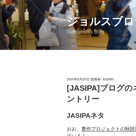
コ
ン
ジョルスブロ
テ
ン
Sumiyoshi's Blog
ツ
へ
ス
キ
ッ
プ
投
2005年9月30日
投稿者:
ADMIN
稿
[JASIPA]ブロ
日:
ントリー
JASIPAネタ
おお、
豊作プロジェクトの秋田