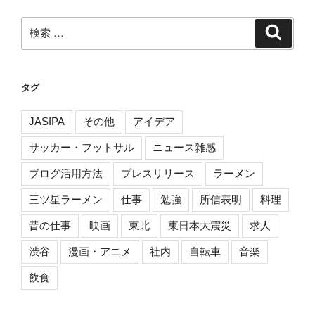
ョ
ン
検
検
索
索:
タグ
JASIPA
その他
アイデア
サッカー・フットサル
ニュース雑感
ブログ活用方法
プレスリリース
ラーメン
三ツ星ラーメン
仕事
勉強
所信表明
料理
昔の仕事
映画
東北
東日本大震災
求人
渋谷
漫画・アニメ
社内
自転車
音楽
飲食