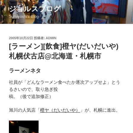
コ
ジョルスブログ
ン
Sumiyoshi's Blog
テ
ン
ツ
投
2005年10月22日
投稿者:
ADMIN
へ
稿
[ラーメン][飲食]橙ヤ(だいだいや)
ス
日:
キ
札幌伏古店@北海道・札幌市
ッ
プ
ラーメンネタ
社員が「どんなラーメン食べたか逐次アップせよ」とう
るさいので、取り急ぎ投
稿。（後で追加修正）
旭川の人気店「
橙ヤ（だいだいや）
」が、札幌に進出。