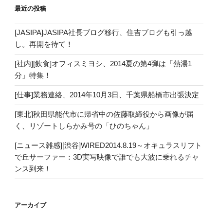
最近の投稿
[JASIPA]JASIPA社長ブログ移行、住吉ブログも引っ越
し。再開を待て！
[社内][飲食]オフィスミヨシ、2014夏の第4弾は「熱湯1
分」特集！
[仕事]業務連絡、2014年10月3日、千葉県船橋市出張決定
[東北]秋田県能代市に帰省中の佐藤取締役から画像が届
く、リゾートしらかみ号の「ひのちゃん」
[ニュース雑感][渋谷]WIRED2014.8.19～オキュラスリフト
で丘サーファー：3D実写映像で誰でも大波に乗れるチャ
ンス到来！
アーカイブ