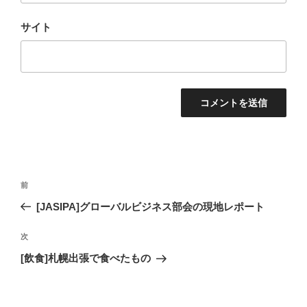
サイト
投
過
前
稿
去
[JASIPA]グローバルビジネス部会の現地レポート
ナ
の
ビ
投
次
次
稿
ゲ
の
[飲食]札幌出張で食べたもの
投
ー
稿
シ