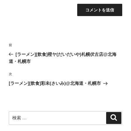
投
過
前
稿
去
[ラーメン][飲食]橙ヤ(だいだいや)札幌伏古店@北海
ナ
の
道・札幌市
ビ
投
稿
ゲ
次
次
の
ー
[ラーメン][飲食]彩未(さいみ)@北海道・札幌市
投
シ
稿
ョ
ン
検
検
索
索: