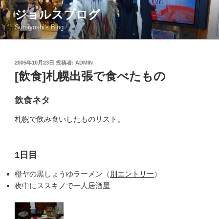
コ
ジョルスブログ
ン
Sumiyoshi's Blog
テ
ン
ツ
投
2005年10月23日
投稿者:
ADMIN
へ
稿
[飲食]札幌出張で食べたもの
ス
日:
キ
ッ
飲食ネタ
プ
札幌で飲み食いしたものリスト。
1日目
橙ヤの黒しょうゆラーメン（
別エントリー
）
夜中にススキノで一人居酒屋