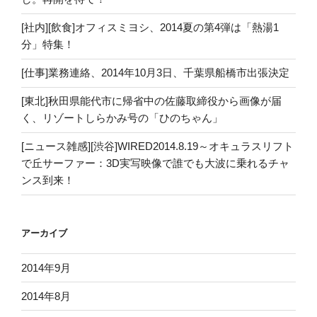
[社内][飲食]オフィスミヨシ、2014夏の第4弾は「熱湯1
分」特集！
[仕事]業務連絡、2014年10月3日、千葉県船橋市出張決定
[東北]秋田県能代市に帰省中の佐藤取締役から画像が届
く、リゾートしらかみ号の「ひのちゃん」
[ニュース雑感][渋谷]WIRED2014.8.19～オキュラスリフト
で丘サーファー：3D実写映像で誰でも大波に乗れるチャ
ンス到来！
アーカイブ
2014年9月
2014年8月