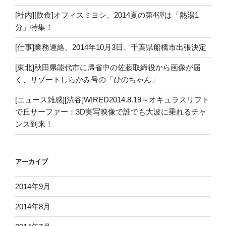
[社内][飲食]オフィスミヨシ、2014夏の第4弾は「熱湯1
分」特集！
[仕事]業務連絡、2014年10月3日、千葉県船橋市出張決定
[東北]秋田県能代市に帰省中の佐藤取締役から画像が届
く、リゾートしらかみ号の「ひのちゃん」
[ニュース雑感][渋谷]WIRED2014.8.19～オキュラスリフト
で丘サーファー：3D実写映像で誰でも大波に乗れるチャ
ンス到来！
アーカイブ
2014年9月
2014年8月