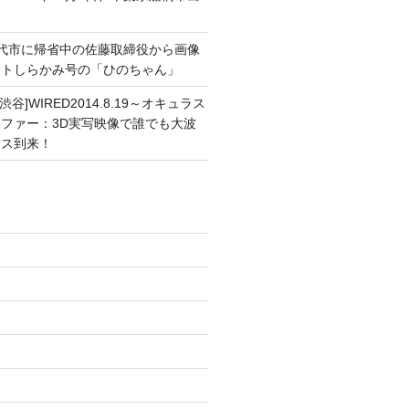
能代市に帰省中の佐藤取締役から画像
ートしらかみ号の「ひのちゃん」
渋谷]WIRED2014.8.19～オキュラス
ファー：3D実写映像で誰でも大波
ンス到来！