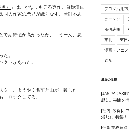
純著）
」は、かなりキテる秀作。自称漫画
ブログ活用方
＆同人作家の恋乃が織りなす、摩訶不思
ラーメン
所信表明
とで期待値が高かったが、「うーん、悪
東北
東日
漫画・アニメ
った。
飲食
パクトがあった。
最近の投稿
スター、ようやく名前と曲が一致した
[JASIPA]J
も。ロックしてる。
越し。再開を
[社内][飲食]
湯1分」特集！
[仕事]業務連絡