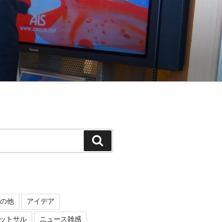
検
索
の他
アイデア
ットサル
ニュース雑感