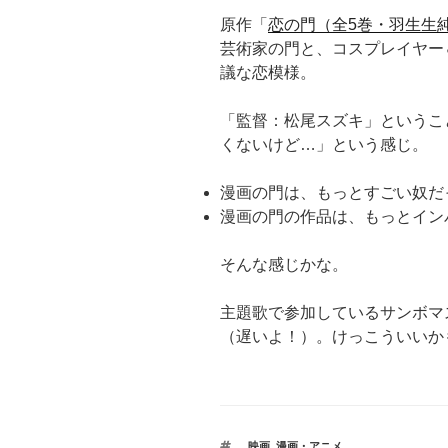
原作「
恋の門（全5巻・羽生生
芸術家の門と、コスプレイヤー
議な恋模様。
「監督：松尾スズキ」というこ
くないけど…」という感じ。
漫画の門は、もっとすごい奴だ
漫画の門の作品は、もっとイン
そんな感じかな。
主題歌で参加しているサンボマ
（遅いよ！）。けっこういいか
タ
映画
,
漫画・アニメ