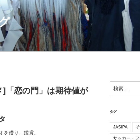
グ
検
ニメ]「恋の門」は期待値が
索:
タグ
タ
JASIPA
そ
オを借り、鑑賞。
サッカー・フ