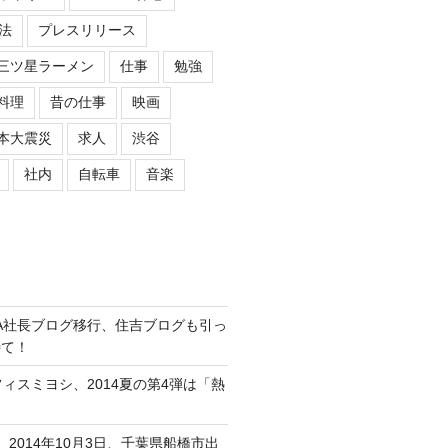
法
プレスリリース
三ツ星ラーメン
仕事
勉強
料理
昔の仕事
映画
本大震災
求人
渋谷
社内
自転車
音楽
ASIPA社長ブログ移行、住吉ブログも引っ
待て！
オフィスミヨシ、2014夏の第4弾は「熱
、2014年10月3日、千葉県船橋市出