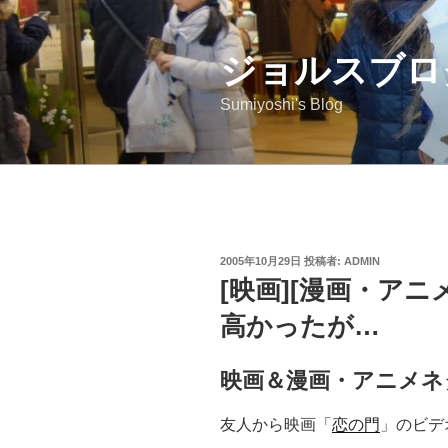
コ
ン
ジョルスブロ
テ
ン
Sumiyoshi's Blog
ツ
へ
ス
キ
ッ
プ
投
2005年10月29日
投稿者:
ADMIN
稿
[映画][漫画・ア
日:
高かったが…
映画＆漫画・アニメネ
友人から映画「
恋の門
」のビデ