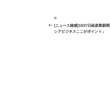
投
前
過
稿
去
[ニュース雑感]10/27日経産業新
の
シアビジネスここがポイント」
ナ
投
ビ
稿
ゲ
ー
シ
ョ
ン